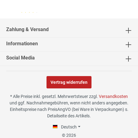
04.08.26
▼
2542 Bewertungen
Zahlung & Versand
Informationen
02.08.26
▼
Social Media
Vertrag widerrufen
30.07.26
▼
* Alle Preise inkl. gesetzl. Mehrwertsteuer zzgl.
Versandkosten
und ggf. Nachnahmegebühren, wenn nicht anders angegeben.
Einheitspreise nach PreisAngVO (bei Ware in Verpackungen) s.
Detailseite des Artikels.
29.07.26
▼
Die Lieferung hat sehr gut
Deutsch
funktioniert, und Qualität
war auch gut.
© 2026