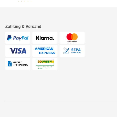
13.07.26
▼
2542 Bewertungen
Sehr schnelle Lieferung,
sehr schöne Ware, ich bin
rundum zufrieden, absolute
Empfehlung!
Zahlung & Versand