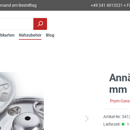
rsand am Bestelltag
+49 241 4013221 + Fil
rbkarten
Nähzubehör
Blog
Ann
mm s
Prym Con
Artikel-Nr:
341
Lieferzeit:
1-