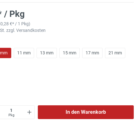
* / Pkg
(
0,28 €
* / 1 Pkg)
wSt. zzgl. Versandkosten
 mm
11 mm
13 mm
15 mm
17 mm
21 mm
In den Warenkorb
Pkg