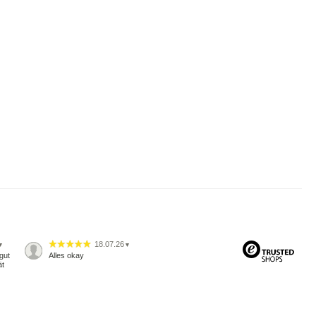
18.07.26
▼
▼
gut
Alles okay
ät