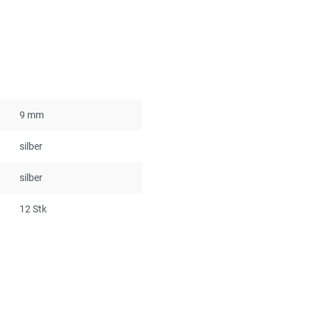
9 mm
silber
silber
12 Stk