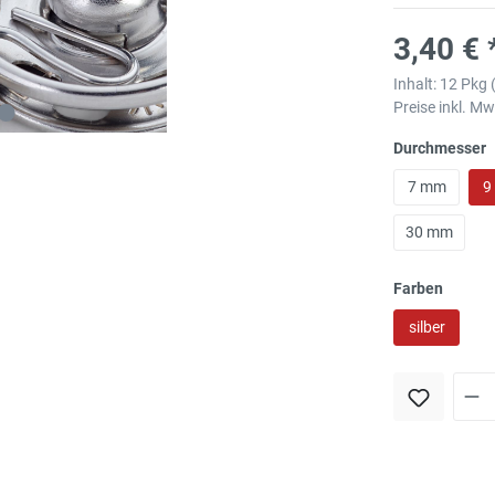
3,40 € 
Inhalt:
12 Pkg
Preise inkl. M
Durchmesser
7 mm
9
30 mm
Farben
silber