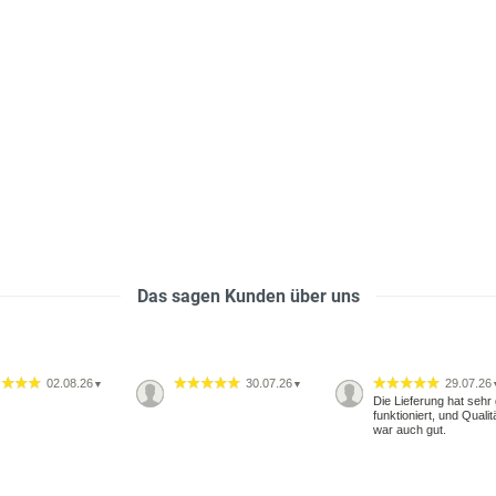
Das sagen Kunden über uns
02.08.26
30.07.26
29.07.26
▼
▼
Die Lieferung hat sehr 
funktioniert, und Qualit
war auch gut.