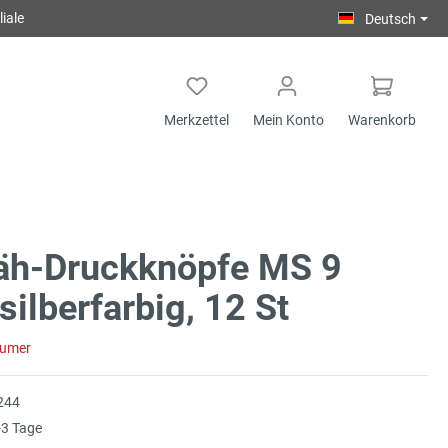
iale
Deutsch
Merkzettel
Mein Konto
Warenkorb
äh-Druckknöpfe MS 9
ilberfarbig, 12 St
sumer
244
3 Tage