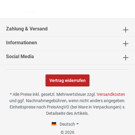
04.08.26
▼
2542 Bewertungen
Zahlung & Versand
Informationen
02.08.26
▼
Social Media
Vertrag widerrufen
30.07.26
▼
* Alle Preise inkl. gesetzl. Mehrwertsteuer zzgl.
Versandkosten
und ggf. Nachnahmegebühren, wenn nicht anders angegeben.
Einheitspreise nach PreisAngVO (bei Ware in Verpackungen) s.
Detailseite des Artikels.
29.07.26
▼
Die Lieferung hat sehr gut
Deutsch
funktioniert, und Qualität
war auch gut.
© 2026