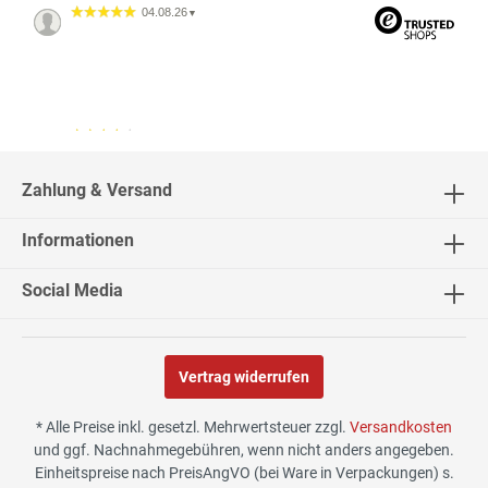
04.08.26
▼
04.08.26
▼
2542 Bewertungen
Zahlung & Versand
Informationen
02.08.26
▼
Social Media
Vertrag widerrufen
30.07.26
▼
* Alle Preise inkl. gesetzl. Mehrwertsteuer zzgl.
Versandkosten
und ggf. Nachnahmegebühren, wenn nicht anders angegeben.
Einheitspreise nach PreisAngVO (bei Ware in Verpackungen) s.