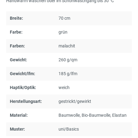
Handwarm waschen oder im Schonwaschgang bis 30 °C
Breite:
70 cm
Farbe:
grün
Farben:
malachit
Gewicht:
260 g/qm
Gewicht/lfm:
185 g/lfm
Haptik/Optik:
weich
Herstellungsart:
gestrickt/gewirkt
Material:
Baumwolle
, Bio-Baumwolle
, Elastan
Muster:
uni/Basics