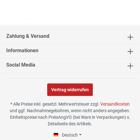
04.08.26
▼
2542 Bewertungen
Zahlung & Versand
Informationen
02.08.26
▼
Social Media
Vertrag widerrufen
30.07.26
▼
* Alle Preise inkl. gesetzl. Mehrwertsteuer zzgl.
Versandkosten
und ggf. Nachnahmegebühren, wenn nicht anders angegeben.
Einheitspreise nach PreisAngVO (bei Ware in Verpackungen) s.
Detailseite des Artikels.
29.07.26
▼
Die Lieferung hat sehr gut
Deutsch
funktioniert, und Qualität
war auch gut.