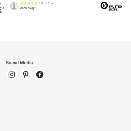
18.07.26
▼
▼
gut
Alles okay
ät
Social Media