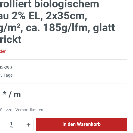
rolliert biologischem
au 2% EL, 2x35cm,
/m², ca. 185g/lfm, glatt
rickt
aden
93-290
3 Tage
 * / m
wSt. zzgl. Versandkosten
In den Warenkorb
m