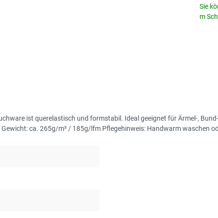
Sie kö
m Schr
hware ist querelastisch und formstabil. Ideal geeignet für Ärmel-, Bun
 Gewicht: ca. 265g/m² / 185g/lfm Pflegehinweis: Handwarm waschen o