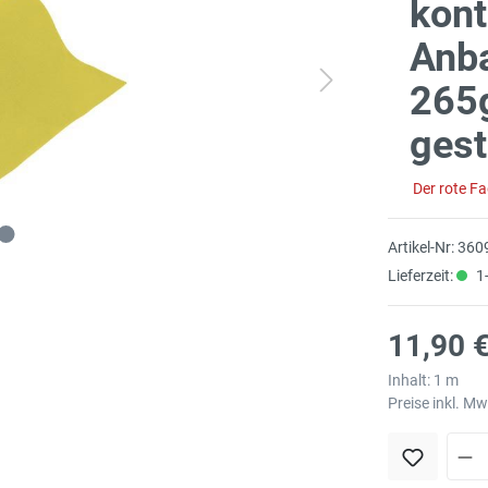
kont
Anb
265g
gest
Der rote F
Artikel-Nr:
360
Lieferzeit:
1-
11,90 €
Inhalt:
1 m
Preise inkl. M