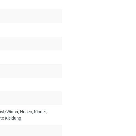
bst/Winter
, Hosen
, Kinder
,
ite Kleidung