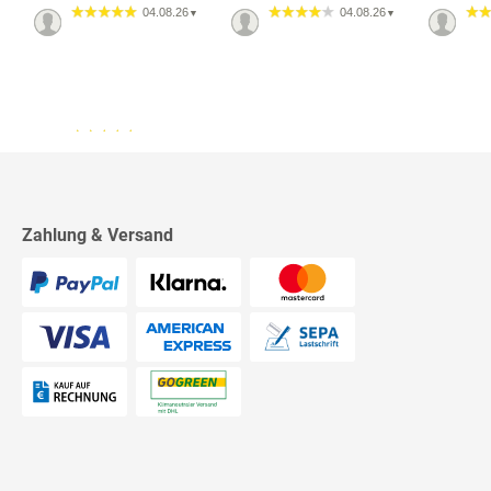
04.08.26
04.08.26
▼
▼
13.07.26
▼
2542 Bewertungen
Sehr schnelle Lieferung,
sehr schöne Ware, ich bin
rundum zufrieden, absolute
Empfehlung!
Zahlung & Versand