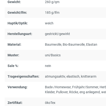
Gewicht:
260 g/qm
Gewicht/lfm:
185 g/lfm
Haptik/Optik:
weich
Herstellungsart:
gestrickt/gewirkt
Material:
Baumwolle
, Bio-Baumwolle
, Elastan
Muster:
uni/Basics
Sale %:
nein
Trageeigenschaften:
atmungsaktiv
, elastisch
, knitterarm
Verwendung:
Bade-/Homewear
, Frühjahr/Sommer
, Her
Kleider
, Pullover
, Röcke
, eng anliegend
, we
Zertifikat:
ökoTex