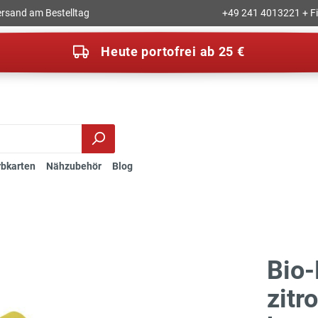
rsand am Bestelltag
+49 241 4013221 + Fil
Heute portofrei ab 25 €
rbkarten
Nähzubehör
Blog
Bio
zitr