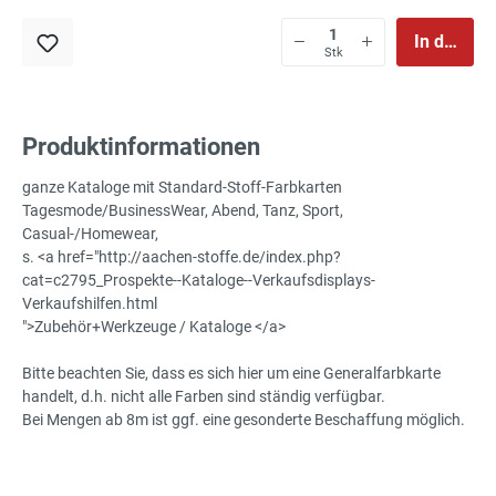
In den Wa
Stk
Produktinformationen
ganze Kataloge mit Standard-Stoff-Farbkarten
Tagesmode/BusinessWear, Abend, Tanz, Sport,
Casual-/Homewear,
s. <a href="http://aachen-stoffe.de/index.php?
cat=c2795_Prospekte--Kataloge--Verkaufsdisplays-
Verkaufshilfen.html
">Zubehör+Werkzeuge / Kataloge </a>
Bitte beachten Sie, dass es sich hier um eine Generalfarbkarte
handelt, d.h. nicht alle Farben sind ständig verfügbar.
Bei Mengen ab 8m ist ggf. eine gesonderte Beschaffung möglich.