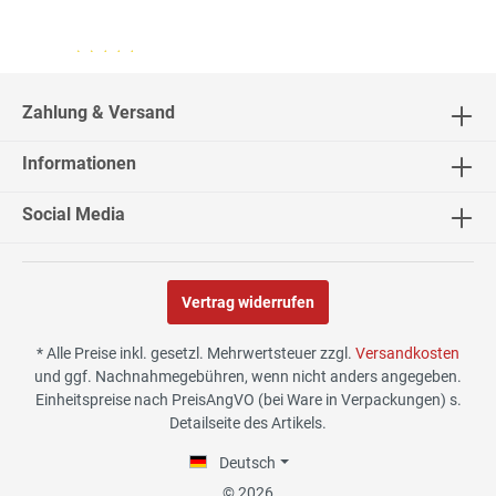
04.08.26
▼
2543 Bewertungen
Zahlung & Versand
Informationen
04.08.26
▼
Social Media
Vertrag widerrufen
02.08.26
▼
* Alle Preise inkl. gesetzl. Mehrwertsteuer zzgl.
Versandkosten
und ggf. Nachnahmegebühren, wenn nicht anders angegeben.
Einheitspreise nach PreisAngVO (bei Ware in Verpackungen) s.
Detailseite des Artikels.
30.07.26
▼
Deutsch
© 2026