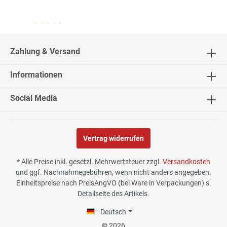
04.08.26
▼
2543 Bewertungen
Zahlung & Versand
Informationen
04.08.26
▼
Social Media
Vertrag widerrufen
02.08.26
▼
* Alle Preise inkl. gesetzl. Mehrwertsteuer zzgl.
Versandkosten
und ggf. Nachnahmegebühren, wenn nicht anders angegeben.
Einheitspreise nach PreisAngVO (bei Ware in Verpackungen) s.
Detailseite des Artikels.
30.07.26
▼
Deutsch
© 2026