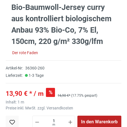
Bio-Baumwoll-Jersey curry
aus kontrolliert biologischem
Anbau 93% Bio-Co, 7% El,
150cm, 220 g/m² 330g/lfm
Der rote Faden
Artikel-Nr:
36360-260
Lieferzeit:
1-3 Tage
%
13,90 € * / m
16,90 €*
(17.75% gespart)
Inhalt:
1 m
Preise inkl. MwSt. zzgl. Versandkosten
In den Warenkorb
m