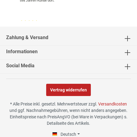
seit Jahren Kunde dort.
04.08.26
▼
2543 Bewertungen
Zahlung & Versand
Informationen
04.08.26
▼
Social Media
Vertrag widerrufen
02.08.26
▼
* Alle Preise inkl. gesetzl. Mehrwertsteuer zzgl.
Versandkosten
und ggf. Nachnahmegebühren, wenn nicht anders angegeben.
Einheitspreise nach PreisAngVO (bei Ware in Verpackungen) s.
Detailseite des Artikels.
30.07.26
▼
Deutsch