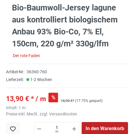
Bio-Baumwoll-Jersey lagune
aus kontrolliert biologischem
Anbau 93% Bio-Co, 7% El,
150cm, 220 g/m² 330g/lfm
Der rote Faden
Artikel-Nr:
36360-760
Lieferzeit:
1-2 Wochen
%
13,90 € * / m
16,90 €*
(17.75% gespart)
Inhalt:
1 m
Preise inkl. MwSt. zzgl. Versandkosten
In den Warenkorb
m