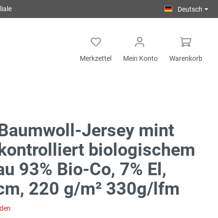
iale
Deutsch
Merkzettel
Mein Konto
Warenkorb
Baumwoll-Jersey mint
kontrolliert biologischem
u 93% Bio-Co, 7% El,
cm, 220 g/m² 330g/lfm
aden