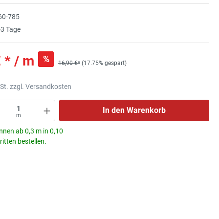
60-785
3 Tage
 * / m
%
16,90 €*
(17.75% gespart)
wSt. zzgl. Versandkosten
In den Warenkorb
m
nnen ab 0,3 m in 0,10
itten bestellen.