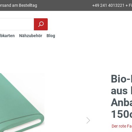
rsand am Bestelltag
+49 241 4013221 + Fil
rbkarten
Nähzubehör
Blog
Bio-
aus 
Anba
150
Der rote F