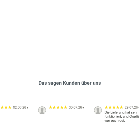
Das sagen Kunden über uns
02.08.26
30.07.26
29.07.26
▼
▼
Die Lieferung hat sehr 
funktioniert, und Qualit
war auch gut.