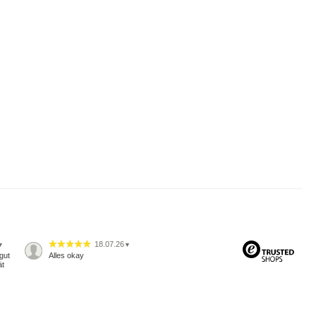
18.07.26
▼
▼
gut
Alles okay
ät