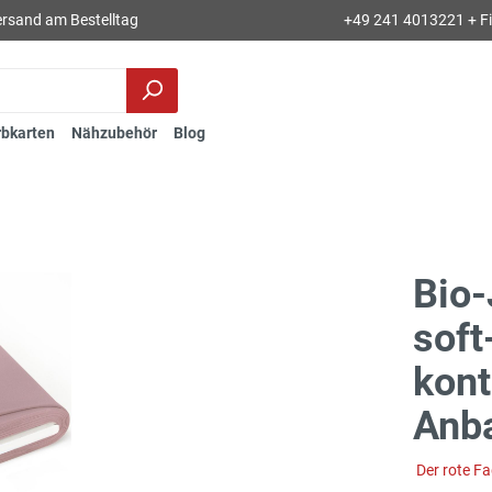
rsand am Bestelltag
+49 241 4013221 + Fil
rbkarten
Nähzubehör
Blog
Bio
soft
kont
Anba
Der rote F