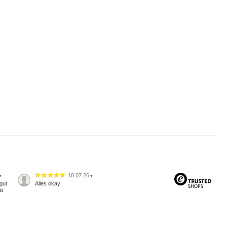
18.07.26
▼
▼
gut
Alles okay
ät