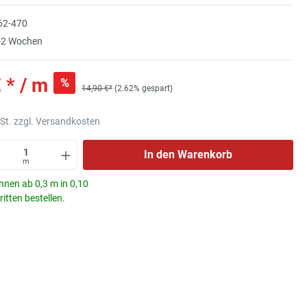
62-470
-2 Wochen
 * / m
%
14,90 €*
(2.62% gespart)
wSt. zzgl. Versandkosten
In den Warenkorb
m
nnen ab 0,3 m in 0,10
itten bestellen.