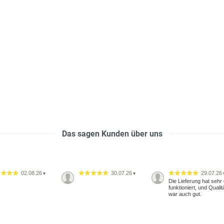
Das sagen Kunden über uns
02.08.26
30.07.26
29.07.26
▼
▼
Die Lieferung hat sehr 
funktioniert, und Qualit
war auch gut.