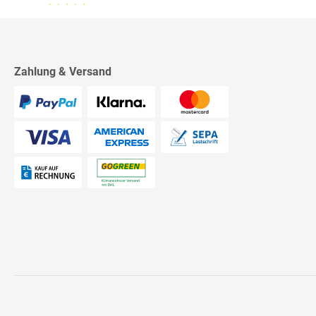
13.07.26
▼
2542 Bewertungen
Sehr schnelle Lieferung,
sehr schöne Ware, ich bin
rundum zufrieden, absolute
Empfehlung!
Zahlung & Versand