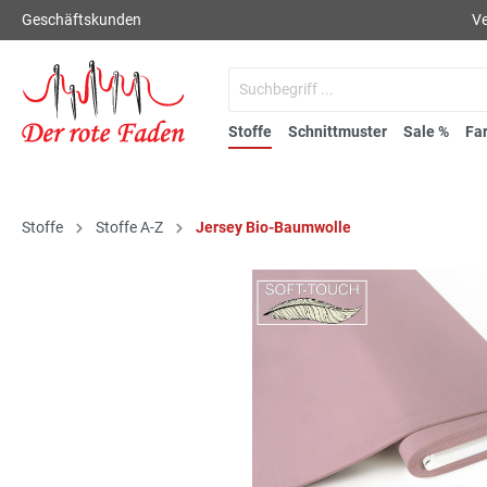
Geschäftskunden
Ve
Stoffe
Schnittmuster
Sale %
Fa
Stoffe
Stoffe A-Z
Jersey Bio-Baumwolle