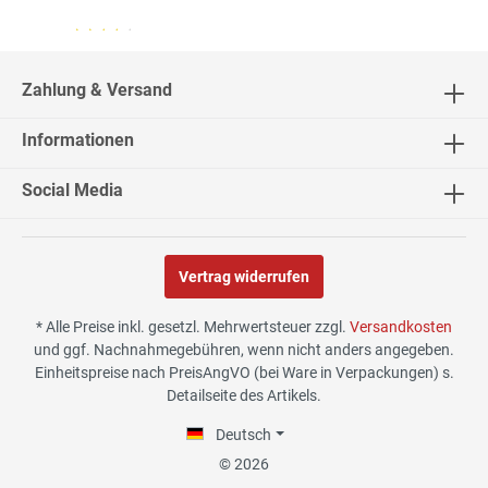
04.08.26
▼
2542 Bewertungen
Zahlung & Versand
Informationen
02.08.26
▼
Social Media
Vertrag widerrufen
30.07.26
▼
* Alle Preise inkl. gesetzl. Mehrwertsteuer zzgl.
Versandkosten
und ggf. Nachnahmegebühren, wenn nicht anders angegeben.
Einheitspreise nach PreisAngVO (bei Ware in Verpackungen) s.
Detailseite des Artikels.
29.07.26
▼
Die Lieferung hat sehr gut
Deutsch
funktioniert, und Qualität
war auch gut.
© 2026