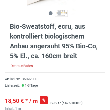
Bio-Sweatstoff, ecru, aus
kontrolliert biologischem
Anbau angerauht 95% Bio-Co,
5% El., ca. 160cm breit
Der rote Faden
Artikel-Nr:
36092-110
Lieferzeit:
1-3 Tage
%
18,50 € * / m
19,80 €*
(6.57% gespart)
Inhalt:
1 m