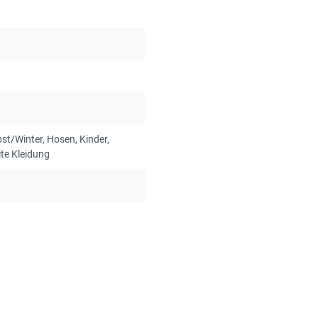
bst/Winter
, Hosen
, Kinder
,
ite Kleidung