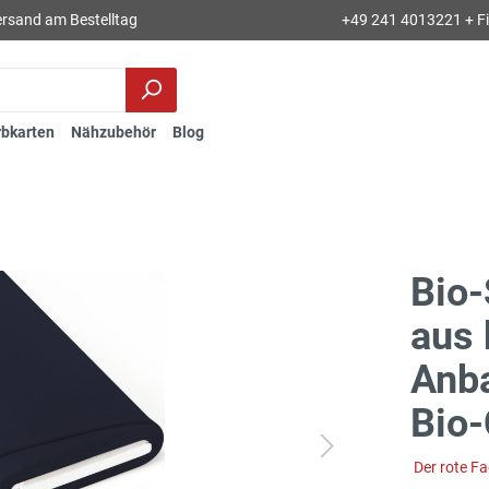
rsand am Bestelltag
+49 241 4013221 + Fil
rbkarten
Nähzubehör
Blog
Bio-
aus 
Anb
Bio-
Der rote F