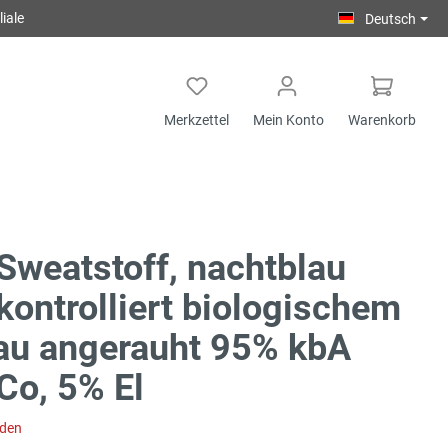
iale
Deutsch
Merkzettel
Mein Konto
Warenkorb
Sweatstoff, nachtblau
kontrolliert biologischem
au angerauht 95% kbA
Co, 5% El
aden