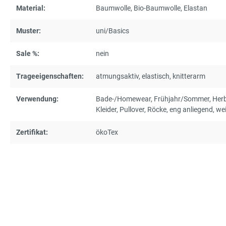
Material:
Baumwolle
, Bio-Baumwolle
, Elastan
Muster:
uni/Basics
Sale %:
nein
Trageeigenschaften:
atmungsaktiv
, elastisch
, knitterarm
Verwendung:
Bade-/Homewear
, Frühjahr/Sommer
, Her
Kleider
, Pullover
, Röcke
, eng anliegend
, we
Zertifikat:
ökoTex