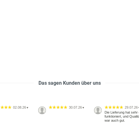
Das sagen Kunden über uns
02.08.26
30.07.26
29.07.26
▼
▼
Die Lieferung hat sehr 
funktioniert, und Qualit
war auch gut.