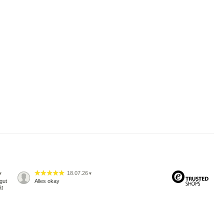
18.07.26
▼
▼
gut
Alles okay
ät