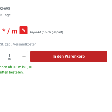
92-695
3 Tage
 * / m
%
19,80 €*
(6.57% gespart)
wSt. zzgl. Versandkosten
In den Warenkorb
m
nnen ab 0,3 m in 0,10
itten bestellen.