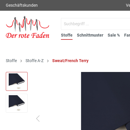
Geschäftskunden
Ve
Stoffe
Schnittmuster
Sale %
Fa
Stoffe
Stoffe A-Z
Sweat/French Terry