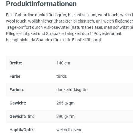
Produktinformationen
Fein-Gabardine dunkeltürkisgrün, bi-elastisch, uni, wool touch, weich 
wool touch: wollähnlicher Charakter, bi-elastisch, uni, weich fließender F
Tragekomfort durch Viskose-Anteil (naturnahe Faser, man schwitzt n
Pflegeleichtigkeit und Strapazierfähigkeit durch Polyesteranteil.
beengt nicht, da Spandex für leichte Elastizität sorgt.
Breite:
140 cm
Farbe:
türkis
Farben:
dunkeltürkisgrün
Gewicht:
265 g/qm
Gewicht/lfm:
390 g/lfm
Haptik/Optik:
weich fließend