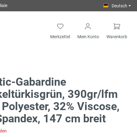
iale
Deutsch
Merkzettel
Mein Konto
Warenkorb
tic-Gabardine
eltürkisgrün, 390gr/lfm
Polyester, 32% Viscose,
pandex, 147 cm breit
aden