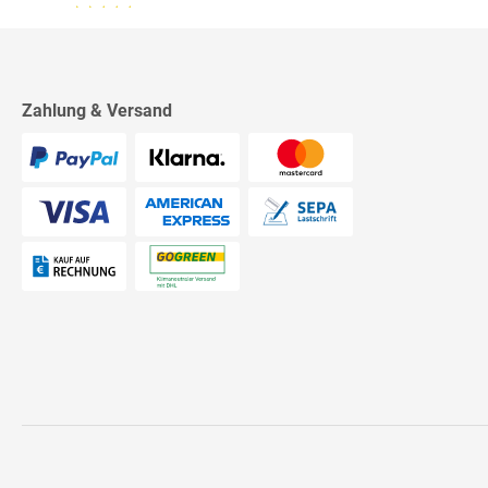
13.07.26
▼
2542 Bewertungen
Sehr schnelle Lieferung,
sehr schöne Ware, ich bin
rundum zufrieden, absolute
Empfehlung!
Zahlung & Versand