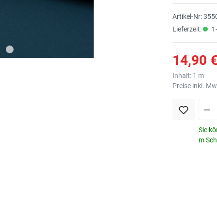
Artikel-Nr:
355
Lieferzeit:
1-
14,90 €
Inhalt:
1 m
Preise inkl. M
Sie kö
m Schr