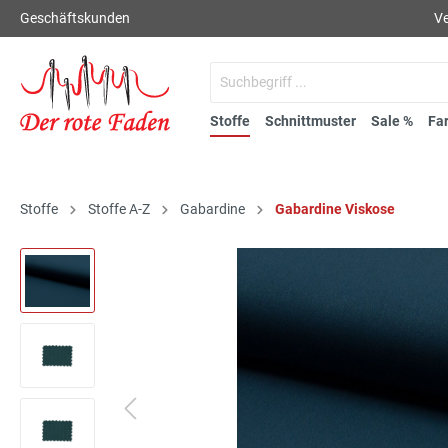
Geschäftskunden
Ve
Stoffe
Schnittmuster
Sale %
Fa
Stoffe
Stoffe A-Z
Gabardine
Gabardine Viskose