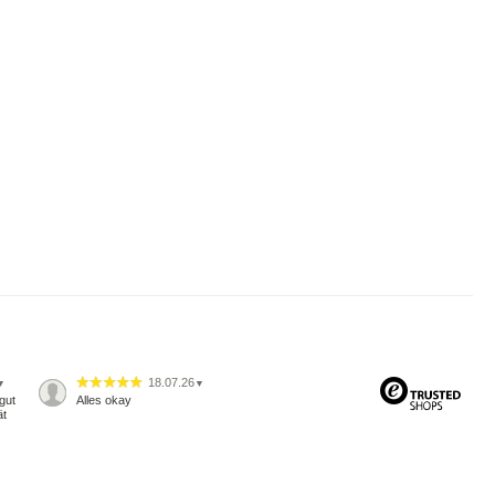
18.07.26
▼
▼
gut
Alles okay
ät