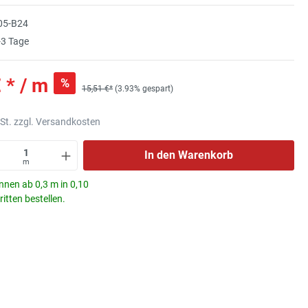
05-B24
3 Tage
 * / m
%
15,51 €*
(3.93% gespart)
wSt. zzgl. Versandkosten
In den Warenkorb
m
nnen ab 0,3 m in 0,10
itten bestellen.