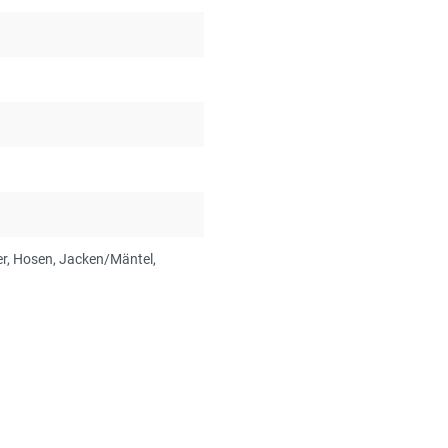
er
, Hosen
, Jacken/Mäntel
,