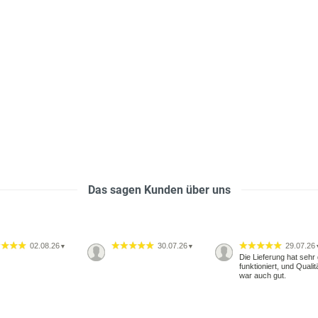
Das sagen Kunden über uns
02.08.26
30.07.26
29.07.26
▼
▼
Die Lieferung hat sehr 
funktioniert, und Qualit
war auch gut.