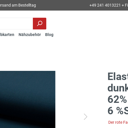
rsand am Bestelltag
+49 241 4013221 + Fil
rbkarten
Nähzubehör
Blog
Elas
dunk
62% 
6 %S
Der rote F