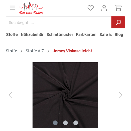
Stoffe
Nähzubehör
Schnittmuster
Farbkarten
Sale %
Blog
Stoffe
Stoffe A-Z
Jersey Viskose leicht