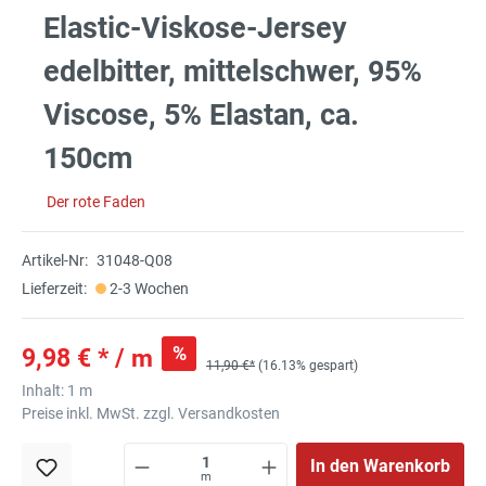
Elastic-Viskose-Jersey
edelbitter, mittelschwer, 95%
Viscose, 5% Elastan, ca.
150cm
Der rote Faden
Artikel-Nr:
31048-Q08
Lieferzeit:
2-3 Wochen
%
9,98 € * / m
11,90 €*
(16.13% gespart)
Inhalt:
1 m
Preise inkl. MwSt. zzgl. Versandkosten
In den Warenkorb
m