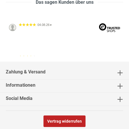
Das sagen Kunden über uns
04.08.26
▼
04.08.26
▼
2542 Bewertungen
Zahlung & Versand
Informationen
02.08.26
▼
Social Media
Vertrag widerrufen
30.07.26
▼