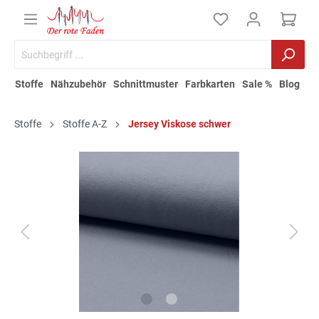
Stoffe
Nähzubehör
Schnittmuster
Farbkarten
Sale %
Blog
Stoffe
Stoffe A-Z
Jersey Viskose schwer