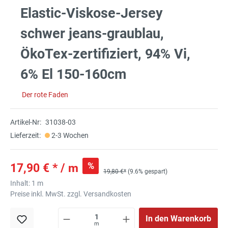
Elastic-Viskose-Jersey
schwer jeans-graublau,
ÖkoTex-zertifiziert, 94% Vi,
6% El 150-160cm
Der rote Faden
Artikel-Nr:
31038-03
Lieferzeit:
2-3 Wochen
%
17,90 € * / m
19,80 €*
(9.6% gespart)
Inhalt:
1 m
Preise inkl. MwSt. zzgl. Versandkosten
In den Warenkorb
m