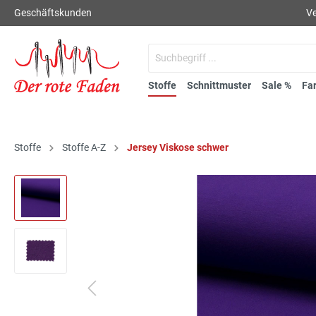
Geschäftskunden
Ve
Stoffe
Schnittmuster
Sale %
Fa
Stoffe
Stoffe A-Z
Jersey Viskose schwer