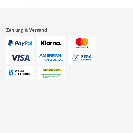
13.07.26
▼
2542 Bewertungen
Sehr schnelle Lieferung,
sehr schöne Ware, ich bin
rundum zufrieden, absolute
Empfehlung!
Zahlung & Versand