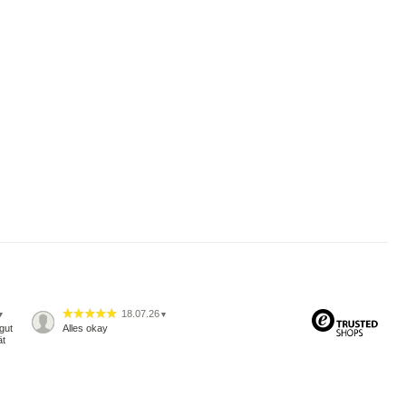
18.07.26
▼
▼
gut
Alles okay
ät