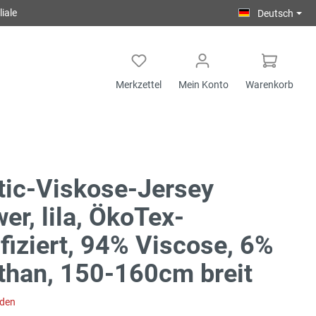
iale
Deutsch
Merkzettel
Mein Konto
Warenkorb
tic-Viskose-Jersey
er, lila, ÖkoTex-
ifiziert, 94% Viscose, 6%
than, 150-160cm breit
aden