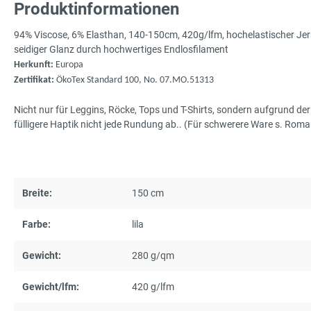
Produktinformationen
94% Viscose, 6% Elasthan, 140-150cm, 420g/lfm, hochelastischer Je
seidiger Glanz durch hochwertiges Endlosfilament
Herkunft:
Europa
Zertifikat:
ÖkoTex Standard 100, No. 07.MO.51313
Nicht nur für Leggins, Röcke, Tops und T-Shirts, sondern aufgrund de
fülligere Haptik nicht jede Rundung ab.. (Für schwerere Ware s. Roma
Breite:
150 cm
Farbe:
lila
Gewicht:
280 g/qm
Gewicht/lfm:
420 g/lfm