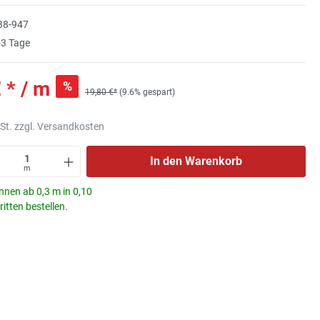
38-947
3 Tage
 * / m
%
19,80 €*
(9.6% gespart)
wSt. zzgl. Versandkosten
In den Warenkorb
m
nnen ab 0,3 m in 0,10
itten bestellen.