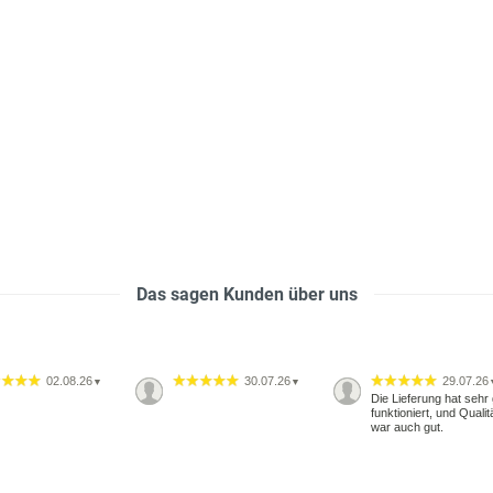
Das sagen Kunden über uns
02.08.26
30.07.26
29.07.26
▼
▼
Die Lieferung hat sehr 
funktioniert, und Qualit
war auch gut.