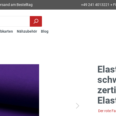
rsand am Bestelltag
+49 241 4013221 + Fil
rbkarten
Nähzubehör
Blog
Elas
schw
zert
Elas
Der rote F