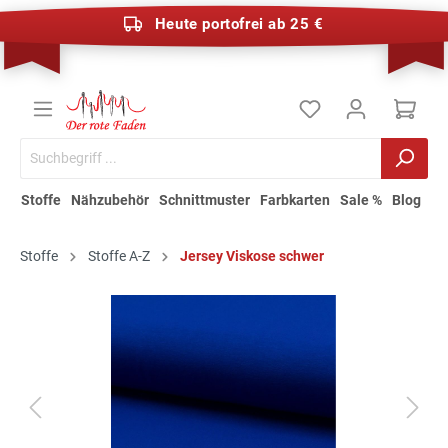
Heute portofrei ab 25 €
Stoffe
Nähzubehör
Schnittmuster
Farbkarten
Sale %
Blog
Stoffe
Stoffe A-Z
Jersey Viskose schwer