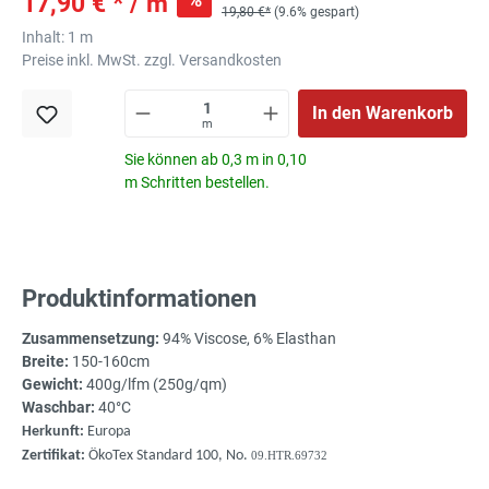
17,90 € * / m
19,80 €*
(9.6% gespart)
Inhalt:
1 m
Preise inkl. MwSt. zzgl. Versandkosten
In den Warenkorb
m
Sie können ab 0,3 m in 0,10
m Schritten bestellen.
Produktinformationen
Zusammensetzung:
94% Viscose, 6% Elasthan
Breite:
150-160cm
Gewicht:
400g/lfm (250g/qm)
Waschbar:
40°C
Herkunft:
Europa
Zertifikat:
ÖkoTex Standard 100, No.
09.HTR.69732