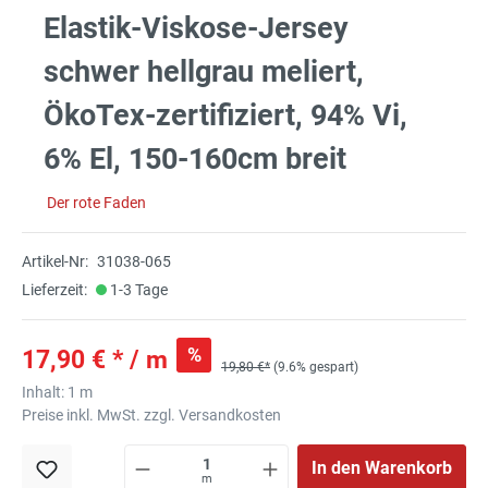
Elastik-Viskose-Jersey
schwer hellgrau meliert,
ÖkoTex-zertifiziert, 94% Vi,
6% El, 150-160cm breit
Der rote Faden
Artikel-Nr:
31038-065
Lieferzeit:
1-3 Tage
%
17,90 € * / m
19,80 €*
(9.6% gespart)
Inhalt:
1 m
Preise inkl. MwSt. zzgl. Versandkosten
In den Warenkorb
m