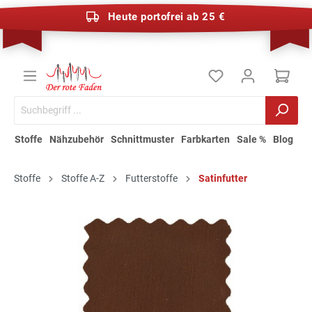
Heute portofrei ab 25 €
Stoffe
Nähzubehör
Schnittmuster
Farbkarten
Sale %
Blog
Stoffe
Stoffe A-Z
Futterstoffe
Satinfutter