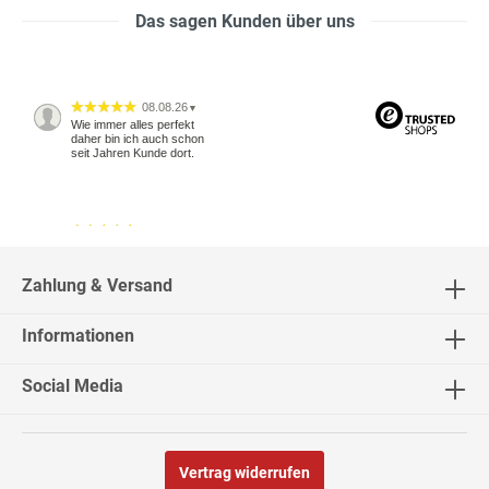
Das sagen Kunden über uns
08.08.26
▼
Wie immer alles perfekt
daher bin ich auch schon
seit Jahren Kunde dort.
04.08.26
▼
2542 Bewertungen
Zahlung & Versand
Informationen
04.08.26
▼
Social Media
Vertrag widerrufen
02.08.26
▼