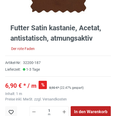
Futter Satin kastanie, Acetat,
antistatisch, atmungsaktiv
Der rote Faden
Artikel-Nr:
32200-187
Lieferzeit:
1-3 Tage
%
6,90 € * / m
8,90 €*
(22.47% gespart)
Inhalt:
1 m
Preise inkl. MwSt. zzgl. Versandkosten
In den Warenkorb
m