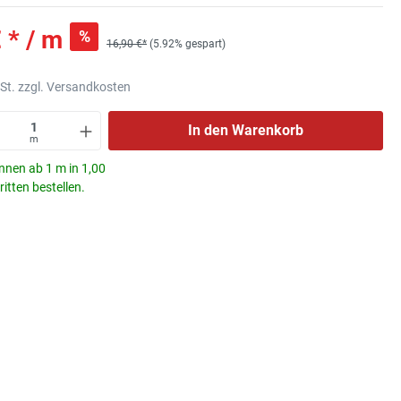
 * / m
%
16,90 €*
(5.92% gespart)
wSt. zzgl. Versandkosten
In den Warenkorb
m
nnen ab 1 m in 1,00
itten bestellen.