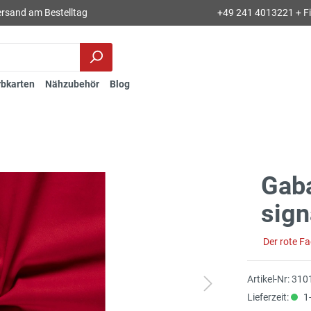
rsand am Bestelltag
+49 241 4013221 + Fil
rbkarten
Nähzubehör
Blog
Gaba
sign
Der rote F
Artikel-Nr:
310
Lieferzeit:
1-