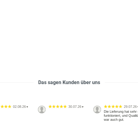
Das sagen Kunden über uns
02.08.26
30.07.26
29.07.26
▼
▼
Die Lieferung hat sehr 
funktioniert, und Qualit
war auch gut.