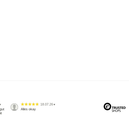
18.07.26
▼
▼
gut
Alles okay
ät