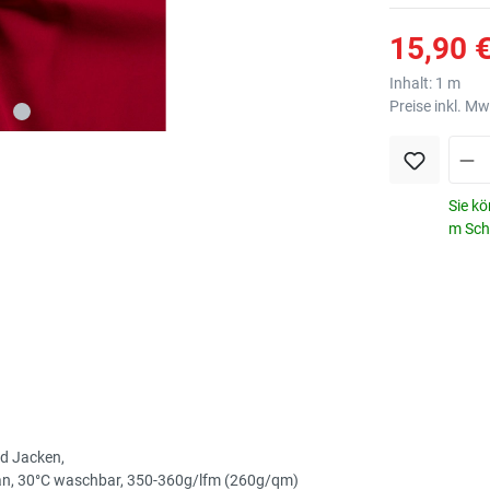
15,90 €
Inhalt:
1 m
Preise inkl. M
Sie kö
m Schr
nd Jacken,
than, 30°C waschbar, 350-360g/lfm (260g/qm)