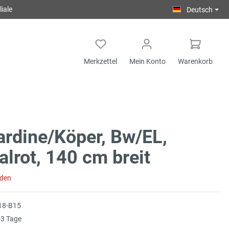
iale
Deutsch
Merkzettel
Mein Konto
Warenkorb
rdine/Köper, Bw/EL,
alrot, 140 cm breit
aden
18-B15
3 Tage