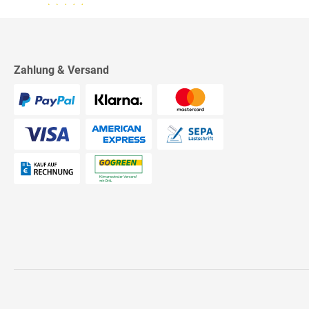
13.07.26
▼
2542 Bewertungen
Sehr schnelle Lieferung,
sehr schöne Ware, ich bin
rundum zufrieden, absolute
Empfehlung!
Zahlung & Versand