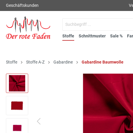
Geschäftskunden
Ve
Stoffe
Schnittmuster
Sale %
Fa
Stoffe
Stoffe A-Z
Gabardine
Gabardine Baumwolle