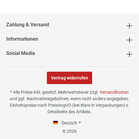
04.08.26
▼
2542 Bewertungen
Zahlung & Versand
Informationen
02.08.26
▼
Social Media
Vertrag widerrufen
30.07.26
▼
* Alle Preise inkl. gesetzl. Mehrwertsteuer zzgl.
Versandkosten
und ggf. Nachnahmegebühren, wenn nicht anders angegeben.
Einheitspreise nach PreisAngVO (bei Ware in Verpackungen) s.
Detailseite des Artikels.
29.07.26
▼
Die Lieferung hat sehr gut
Deutsch
funktioniert, und Qualität
war auch gut.
© 2026