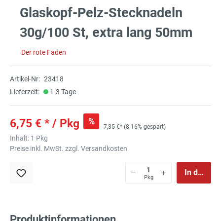
Glaskopf-Pelz-Stecknadeln
30g/100 St, extra lang 50mm
Der rote Faden
Artikel-Nr:
23418
Lieferzeit:
1-3 Tage
%
6,75 € * / Pkg
7,35 €*
(8.16% gespart)
Inhalt:
1 Pkg
Preise inkl. MwSt. zzgl. Versandkosten
In den Wa
Pkg
Produktinformationen