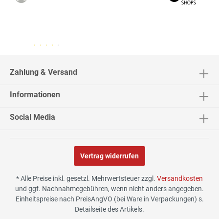
04.08.26
▼
2542 Bewertungen
Zahlung & Versand
Informationen
02.08.26
▼
Social Media
Vertrag widerrufen
30.07.26
▼
* Alle Preise inkl. gesetzl. Mehrwertsteuer zzgl.
Versandkosten
und ggf. Nachnahmegebühren, wenn nicht anders angegeben.
Einheitspreise nach PreisAngVO (bei Ware in Verpackungen) s.
Detailseite des Artikels.
29.07.26
▼