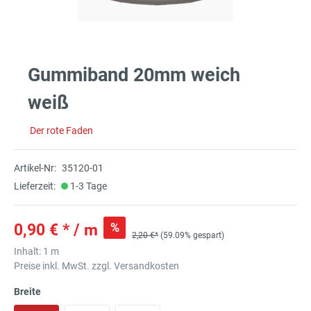
Gummiband 20mm weich
weiß
Der rote Faden
Artikel-Nr:
35120-01
Lieferzeit:
1-3 Tage
%
0,90 € * / m
2,20 €*
(59.09% gespart)
Inhalt:
1 m
Preise inkl. MwSt. zzgl. Versandkosten
Breite