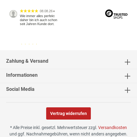
08.08.26
▼
Wie immer alles perfekt
daher bin ich auch schon
seit Jahren Kunde dort.
04.08.26
▼
2543 Bewertungen
Zahlung & Versand
Informationen
04.08.26
▼
Social Media
Vertrag widerrufen
02.08.26
▼
* Alle Preise inkl. gesetzl. Mehrwertsteuer zzgl.
Versandkosten
und ggf. Nachnahmegebühren, wenn nicht anders angegeben.