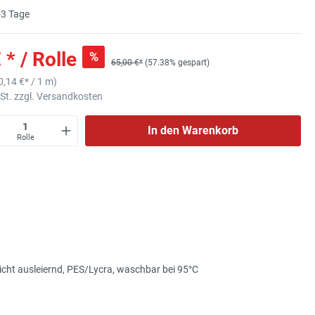
3 Tage
 * / Rolle
%
65,00 €*
(57.38% gespart)
0,14 €
* / 1 m)
wSt. zzgl. Versandkosten
In den Warenkorb
Rolle
cht ausleiernd, PES/Lycra, waschbar bei 95°C