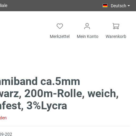
iale
Deutsch
Merkzettel
Mein Konto
Warenkorb
miband ca.5mm
arz, 200m-Rolle, weich,
fest, 3%Lycra
aden
09-202