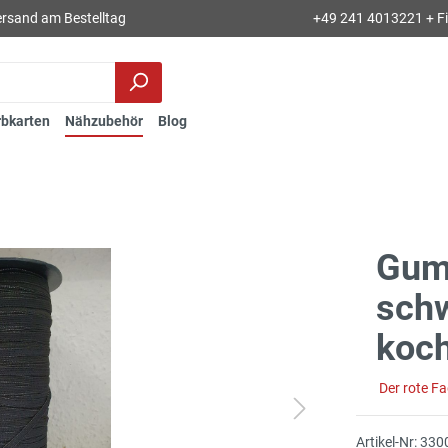
rsand am Bestelltag
+49 241 4013221 + Fil
rbkarten
Nähzubehör
Blog
Gum
schw
koch
Der rote F
Artikel-Nr:
330