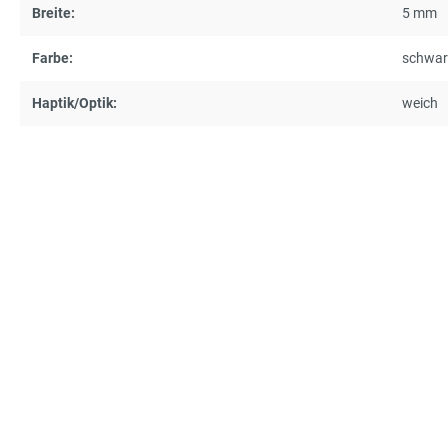
Breite:
5 mm
Farbe:
schwar
Haptik/Optik:
weich