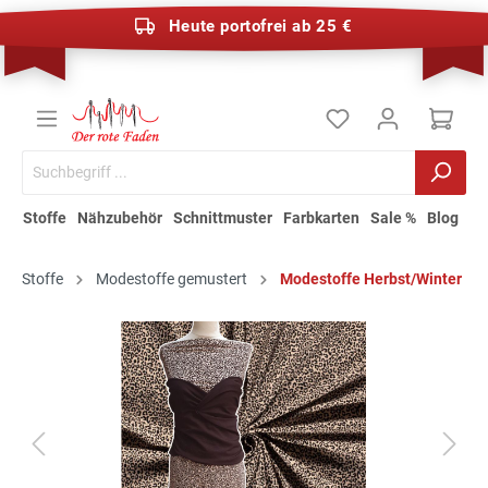
Heute portofrei ab 25 €
Stoffe
Nähzubehör
Schnittmuster
Farbkarten
Sale %
Blog
Stoffe
Modestoffe gemustert
Modestoffe Herbst/Winter