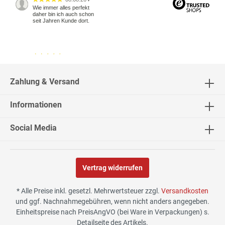
▼
Wie immer alles perfekt
daher bin ich auch schon
seit Jahren Kunde dort.
04.08.26
▼
2542 Bewertungen
Zahlung & Versand
Informationen
04.08.26
▼
Social Media
Vertrag widerrufen
02.08.26
▼
* Alle Preise inkl. gesetzl. Mehrwertsteuer zzgl.
Versandkosten
und ggf. Nachnahmegebühren, wenn nicht anders angegeben.
Einheitspreise nach PreisAngVO (bei Ware in Verpackungen) s.
Detailseite des Artikels.