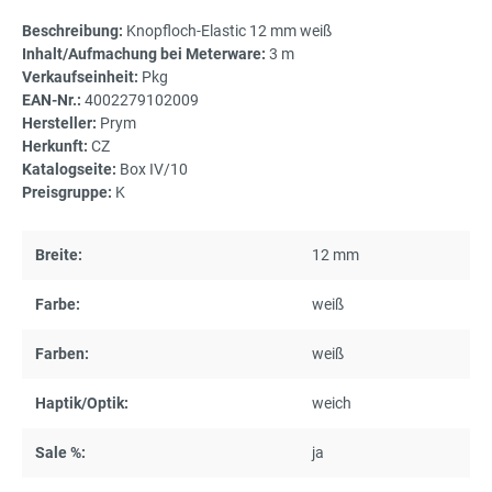
Beschreibung:
Knopfloch-Elastic 12 mm weiß
Inhalt/Aufmachung bei Meterware:
3 m
Verkaufseinheit:
Pkg
EAN-Nr.:
4002279102009
Hersteller:
Prym
Herkunft:
CZ
Katalogseite:
Box IV/10
Preisgruppe:
K
Breite:
12 mm
Farbe:
weiß
Farben:
weiß
Haptik/Optik:
weich
Sale %:
ja