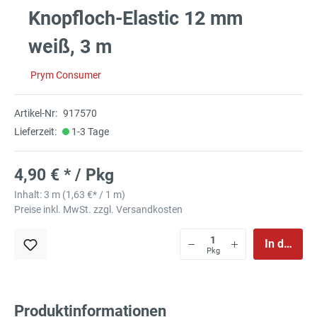
Knopfloch-Elastic 12 mm
weiß, 3 m
Prym Consumer
Artikel-Nr:
917570
Lieferzeit:
1-3 Tage
4,90 € * / Pkg
Inhalt:
3 m
(
1,63 €
* / 1 m)
Preise inkl. MwSt. zzgl. Versandkosten
In den Wa
Pkg
Produktinformationen