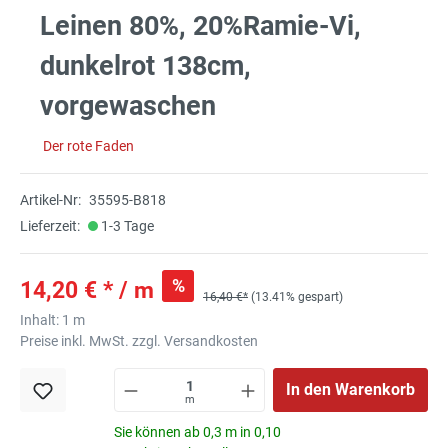
Leinen 80%, 20%Ramie-Vi,
dunkelrot 138cm,
vorgewaschen
Der rote Faden
Artikel-Nr:
35595-B818
Lieferzeit:
1-3 Tage
%
14,20 € * / m
16,40 €*
(13.41% gespart)
Inhalt:
1 m
Preise inkl. MwSt. zzgl. Versandkosten
In den Warenkorb
m
Sie können ab 0,3 m in 0,10