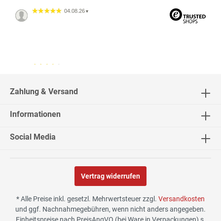
04.08.26
▼
04.08.26
▼
2542 Bewertungen
Zahlung & Versand
Informationen
02.08.26
▼
Social Media
Vertrag widerrufen
30.07.26
▼
* Alle Preise inkl. gesetzl. Mehrwertsteuer zzgl.
Versandkosten
und ggf. Nachnahmegebühren, wenn nicht anders angegeben.
Einheitspreise nach PreisAngVO (bei Ware in Verpackungen) s.