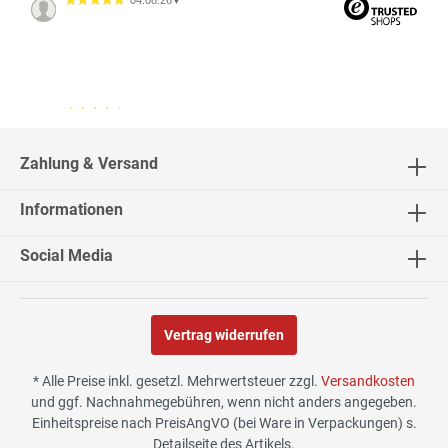
04.08.26
▼
04.08.26
▼
2542 Bewertungen
Zahlung & Versand
Informationen
02.08.26
▼
Social Media
Vertrag widerrufen
30.07.26
▼
* Alle Preise inkl. gesetzl. Mehrwertsteuer zzgl.
Versandkosten
und ggf. Nachnahmegebühren, wenn nicht anders angegeben.
Einheitspreise nach PreisAngVO (bei Ware in Verpackungen) s.
Detailseite des Artikels.