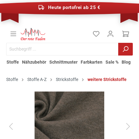
Heute portofrei ab 25 €
Stoffe
Nähzubehör
Schnittmuster
Farbkarten
Sale %
Blog
Stoffe
Stoffe A-Z
Strickstoffe
weitere Strickstoffe