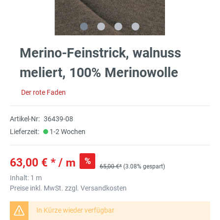
Merino-Feinstrick, walnuss
meliert, 100% Merinowolle
Der rote Faden
Artikel-Nr:
36439-08
Lieferzeit:
1-2 Wochen
%
63,00 € * / m
65,00 €*
(3.08% gespart)
Inhalt:
1 m
Preise inkl. MwSt. zzgl. Versandkosten
In Kürze wieder verfügbar