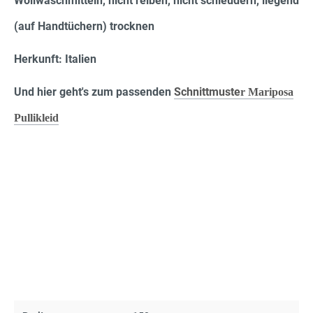
Wollwaschmitteln, nicht reiben, nicht schleudern, liegend
(auf Handtüchern) trocknen
Herkunft: Italien
Und hier geht's zum passenden
Schnittmuste
r Mariposa
Pullikleid