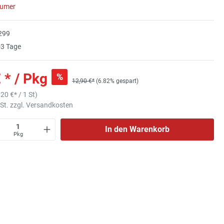
sumer
299
3 Tage
 * / Pkg
%
12,90 €*
(6.82% gespart)
,20 €
* / 1 St)
wSt. zzgl. Versandkosten
In den Warenkorb
Pkg