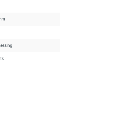
mm
d
messing
tk