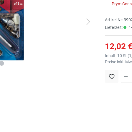
Prym Con
Artikel-Nr:
390
Lieferzeit:
1-
12,02 €
Inhalt:
10 St
(
1
Preise inkl. M