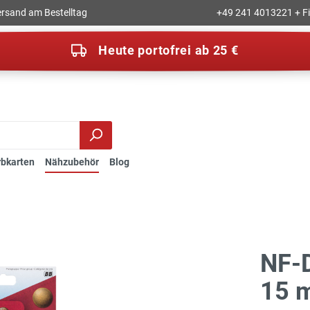
rsand am Bestelltag
+49 241 4013221 + Fil
Heute portofrei ab 25 €
rbkarten
Nähzubehör
Blog
NF-
15 m