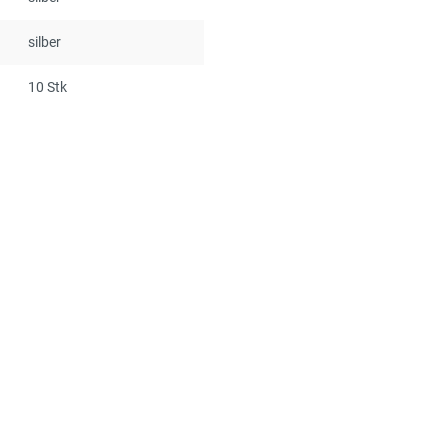
silber
10 Stk