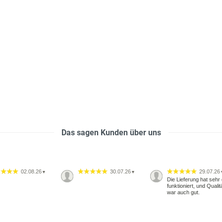
Das sagen Kunden über uns
02.08.26
30.07.26
29.07.26
▼
▼
Die Lieferung hat sehr 
funktioniert, und Qualit
war auch gut.