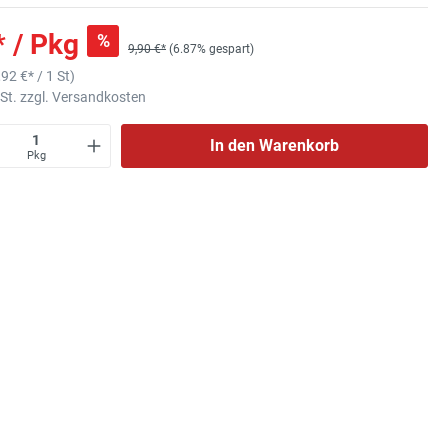
* / Pkg
%
9,90 €*
(6.87% gespart)
,92 €
* / 1 St)
wSt. zzgl. Versandkosten
In den Warenkorb
Pkg