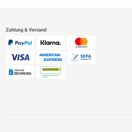
13.07.26
▼
2542 Bewertungen
Sehr schnelle Lieferung,
sehr schöne Ware, ich bin
rundum zufrieden, absolute
Empfehlung!
Zahlung & Versand