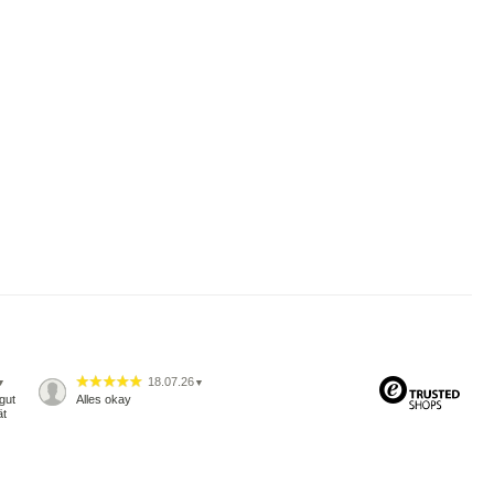
18.07.26
▼
▼
gut
Alles okay
ät