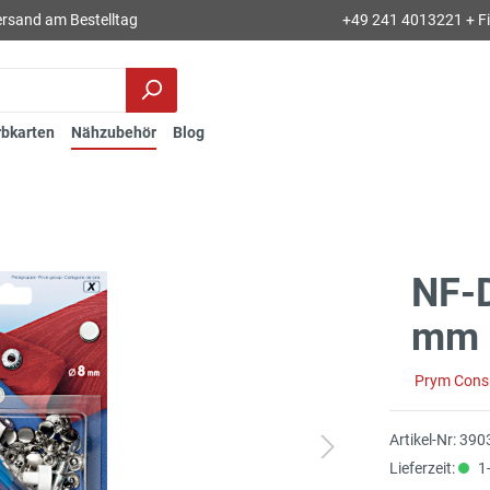
rsand am Bestelltag
+49 241 4013221 + Fil
rbkarten
Nähzubehör
Blog
NF-
mm s
Prym Con
Artikel-Nr:
390
Lieferzeit:
1-