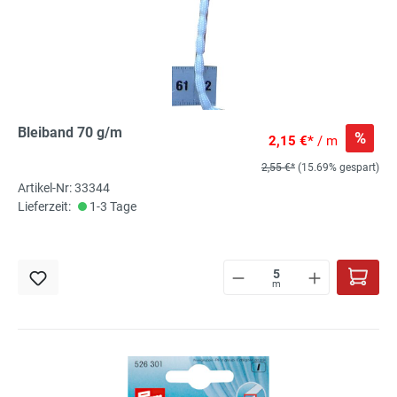
Bleiband 70 g/m
%
2,15 €*
/ m
2,55 €*
(15.69% gespart)
Artikel-Nr: 33344
Lieferzeit:
1-3 Tage
m