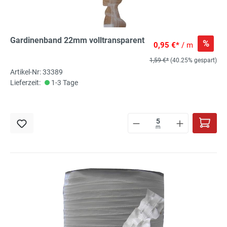
Gardinenband 22mm volltransparent
%
0,95 €*
/ m
1,59 €*
(40.25% gespart)
Artikel-Nr: 33389
Lieferzeit:
1-3 Tage
m