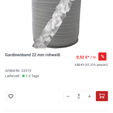
Gardinenband 22 mm rohweiß
%
0,52 €*
/ m
1,50 €*
(65.33% gespart)
Artikel-Nr: 33319
Lieferzeit:
1-3 Tage
m