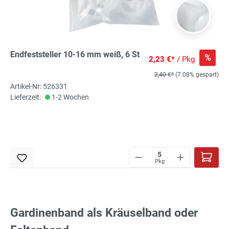
Endfeststeller 10-16 mm weiß, 6 St
%
2,23 €*
/ Pkg
2,40 €*
(7.08% gespart)
Artikel-Nr: 526331
Lieferzeit:
1-2 Wochen
Pkg
Gardinenband als Kräuselband oder