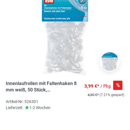
Innenlaufrollen mit Faltenhaken 8
%
3,99 €*
/ Pkg
mm weiß, 50 Stück,
4,30 €*
(7.21% gespart)
Gardinenröllchen
Artikel-Nr: 526301
Lieferzeit:
1-2 Wochen