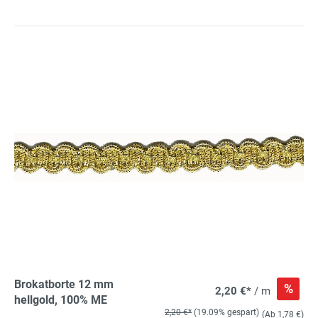
Brokatborte 12 mm
%
2,20 €*
/ m
hellgold, 100% ME
2,20 €*
(19.09% gespart)
(Ab 1,78 €)