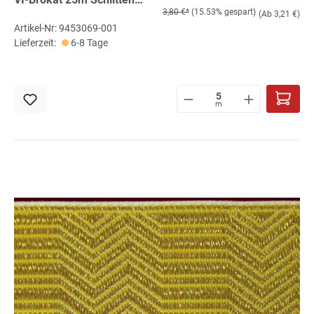
3,80 €*
(15.53% gespart)
silber, gebrochener Stab
(Ab 3,21 €)
Artikel-Nr: 9453069-001
Lieferzeit:
6-8 Tage
m