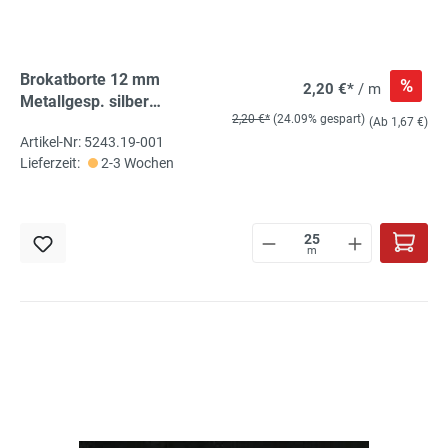
Brokatborte 12 mm
%
2,20 €*
/ m
Metallgesp. silber
2,20 €*
(24.09% gespart)
oxydationsfrei 25m
(Ab 1,67 €)
Artikel-Nr: 5243.19-001
Schlitten
Lieferzeit:
2-3 Wochen
m