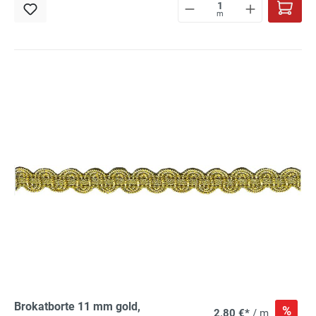
m
Brokatborte 11 mm gold,
%
2,80 €*
/ m