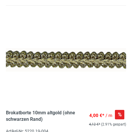
Brokatborte 10mm altgold (ohne
%
4,00 €*
/ m
schwarzen Rand)
4,12 €*
(2.91% gespart)
Artikel-Nr: 5220.19-004