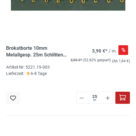
Brokatborte 10mm
%
3,90 €*
/ m
Metallgesp. 25m Schlitten
3,90 €*
(52.82% gespart)
hell-gold
(Ab 1,84 €)
Artikel-Nr: 5221.19-003
Lieferzeit:
6-8 Tage
m