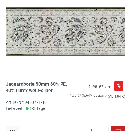
Jaquardborte 50mm 60% PE,
%
1,95 €*
/ m
40% Lurex weiß-silber
1,95 €*
(5.64% gespart)
(Ab 1,84 €)
Artikel-Nr: 9450771-101
Lieferzeit:
1-3 Tage