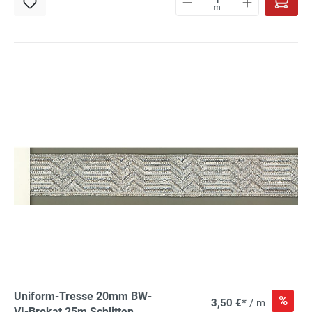
m
Uniform-Tresse 20mm BW-
%
3,50 €*
/ m
VI-Brokat 25m Schlitten