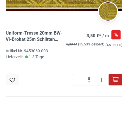
Uniform-Tresse 20mm BW-
%
3,50 €*
/ m
VI-Brokat 25m Schlitten
3,80 €*
(15.53% gespart)
gold, gebrochener Stab
(Ab 3,21 €)
Artikel-Nr: 9453069-003
Lieferzeit:
1-3 Tage
m