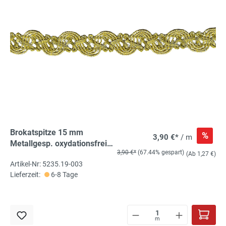
Brokatspitze 15 mm
%
3,90 €*
/ m
Metallgesp. oxydationsfrei,
3,90 €*
(67.44% gespart)
100% ME
(Ab 1,27 €)
Artikel-Nr: 5235.19-003
Lieferzeit:
6-8 Tage
m