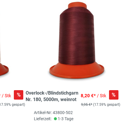
Overlock-/Blindstichgarn
%
%
*
/ Stk
8,20 €*
/ Stk
Nr. 180, 5000m, weinrot
17.59% gespart)
9,95 €*
(17.59% gespart)
Artikel-Nr: 43800-502
Lieferzeit:
1-3 Tage