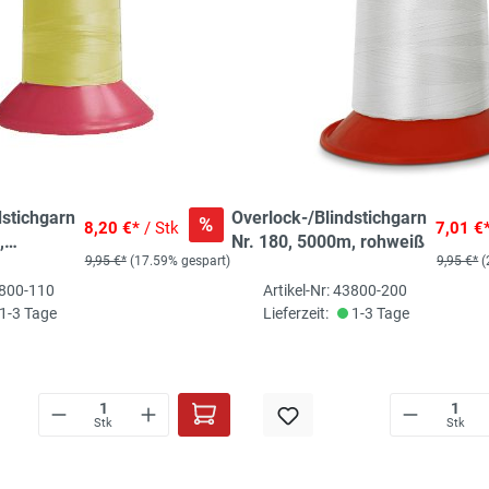
dstichgarn
Overlock-/Blindstichgarn
%
8,20 €*
/ Stk
7,01 €
,
Nr. 180, 5000m, rohweiß
9,95 €*
(17.59% gespart)
9,95 €*
(
3800-110
Artikel-Nr: 43800-200
1-3 Tage
Lieferzeit:
1-3 Tage
Stk
Stk