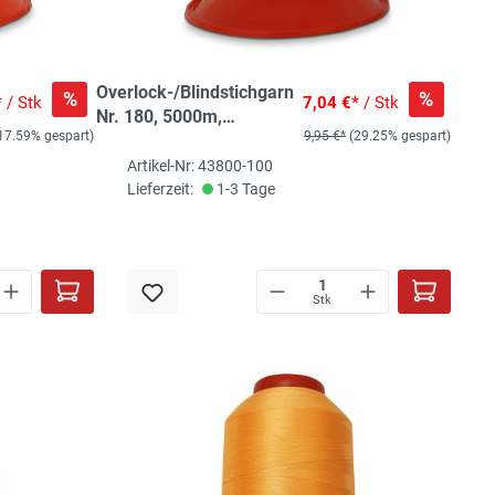
Overlock-/Blindstichgarn
%
%
*
/ Stk
7,04 €*
/ Stk
Nr. 180, 5000m,
17.59% gespart)
9,95 €*
(29.25% gespart)
reinweiß
Artikel-Nr: 43800-100
Lieferzeit:
1-3 Tage
Stk