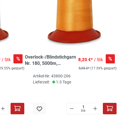
Overlock-/Blindstichgarn
%
%
*
/ Stk
8,20 €*
/ Stk
Nr. 180, 5000m,
29.55% gespart)
9,95 €*
(17.59% gespart)
kurkuma (gelblich-
orange)
Artikel-Nr: 43800-206
Lieferzeit:
1-3 Tage
Stk