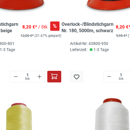
stichgarn
Overlock-/Blindstichgarn
%
8,20 €*
/ Stk
8,20 €
 beige
Nr. 180, 5000m, schwarz
12,00 €*
(31.67% gespart)
9,95 €*
(
3800-801
Artikel-Nr: 43800-950
1-3 Tage
Lieferzeit:
1-3 Tage
Stk
Stk