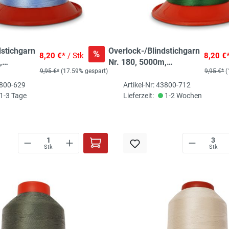
dstichgarn
Overlock-/Blindstichgarn
%
8,20 €*
/ Stk
8,20 €
,
Nr. 180, 5000m,
9,95 €*
(17.59% gespart)
9,95 €*
(
malachit
3800-629
Artikel-Nr: 43800-712
1-3 Tage
Lieferzeit:
1-2 Wochen
Stk
Stk