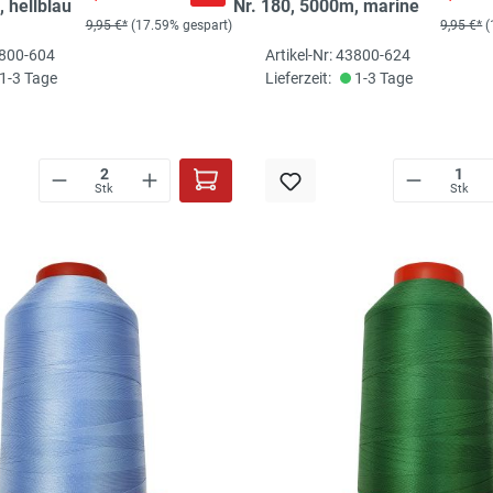
 hellblau
Nr. 180, 5000m, marine
9,95 €*
(17.59% gespart)
9,95 €*
(
3800-604
Artikel-Nr: 43800-624
1-3 Tage
Lieferzeit:
1-3 Tage
Stk
Stk