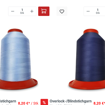
Stk
Stk
dstichgarn
Overlock-/Blindstichgarn
%
8,20 €*
/ Stk
8,20 €