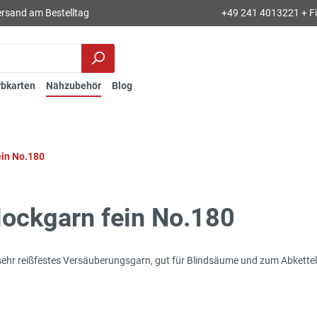
rsand am Bestelltag
+49 241 4013221 + Fil
rbkarten
Nähzubehör
Blog
ein No.180
lockgarn fein No.180
ehr reißfestes Versäuberungsgarn, gut für Blindsäume und zum Abketteln 