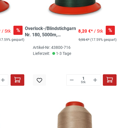
Overlock-/Blindstichgarn
%
%
*
/ Stk
8,20 €*
/ Stk
Nr. 180, 5000m,
17.59% gespart)
9,95 €*
(17.59% gespart)
dunkelgrün
Artikel-Nr: 43800-716
Lieferzeit:
1-3 Tage
Stk