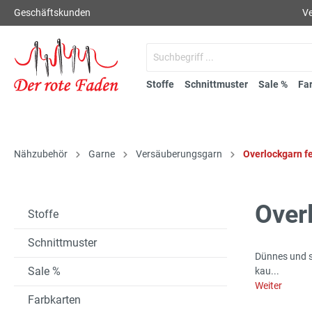
Geschäftskunden
Ve
Stoffe
Schnittmuster
Sale %
Fa
Nähzubehör
Garne
Versäuberungsgarn
Overlockgarn f
Over
Stoffe
Schnittmuster
Dünnes und s
Sale %
kau...
Weiter
Farbkarten