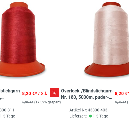
dstichgarn
Overlock-/Blindstichgarn
%
8,20 €*
/ Stk
8,20 €
,
Nr. 180, 5000m, puder-
9,95 €*
(17.59% gespart)
9,95 €*
(
rosé
3800-311
Artikel-Nr: 43800-403
1-3 Tage
Lieferzeit:
1-3 Tage