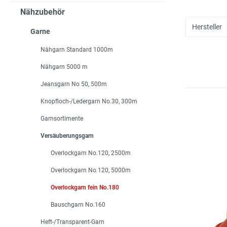
Nähzubehör
Hersteller
Garne
Nähgarn Standard 1000m
Nähgarn 5000 m
Jeansgarn No 50, 500m
Knopfloch-/Ledergarn No.30, 300m
Garnsortimente
Versäuberungsgarn
Overlockgarn No.120, 2500m
Overlockgarn No.120, 5000m
Overlockgarn fein No.180
Bauschgarn No.160
Heft-/Transparent-Garn