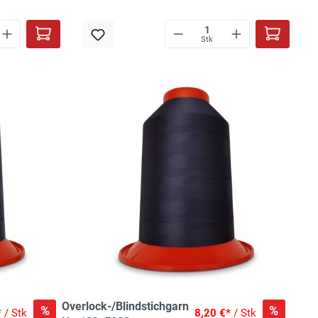
Stk
Overlock-/Blindstichgarn
%
%
*
/ Stk
8,20 €*
/ Stk