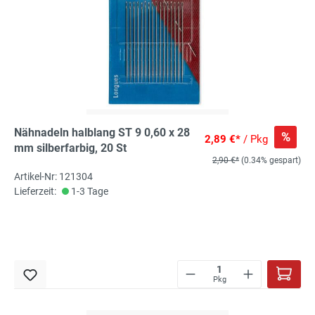
Nähnadeln halblang ST 9 0,60 x 28
%
2,89 €*
/ Pkg
mm silberfarbig, 20 St
2,90 €*
(0.34% gespart)
Artikel-Nr: 121304
Lieferzeit:
1-3 Tage
Pkg