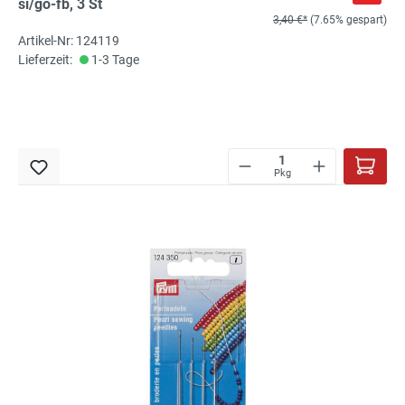
si/go-fb, 3 St
3,40 €*
(7.65% gespart)
Artikel-Nr: 124119
Lieferzeit:
1-3 Tage
Pkg