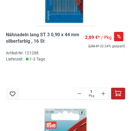
Nähnadeln lang ST 3 0,90 x 44 mm
%
2,89 €*
/ Pkg
silberfarbig , 16 St
2,90 €*
(0.34% gespart)
Artikel-Nr: 121288
Lieferzeit:
1-3 Tage
Pkg