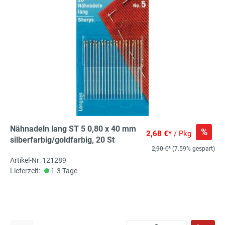
Nähnadeln lang ST 5 0,80 x 40 mm
%
2,68 €*
/ Pkg
silberfarbig/goldfarbig, 20 St
2,90 €*
(7.59% gespart)
Artikel-Nr: 121289
Lieferzeit:
1-3 Tage