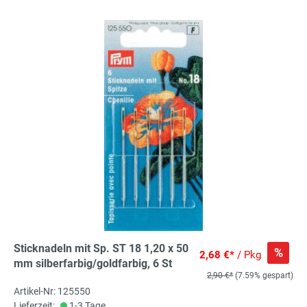
Sticknadeln mit Sp. ST 18 1,20 x 50
%
2,68 €*
/ Pkg
mm silberfarbig/goldfarbig, 6 St
2,90 €*
(7.59% gespart)
Artikel-Nr: 125550
Lieferzeit:
1-3 Tage