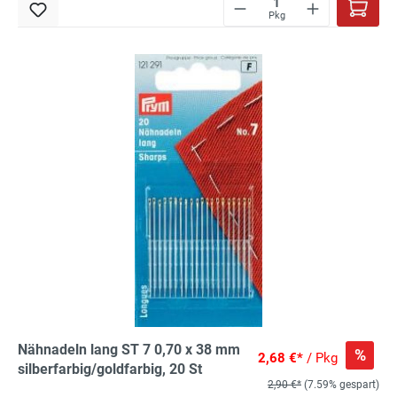
Pkg
Nähnadeln lang ST 7 0,70 x 38 mm
%
2,68 €*
/ Pkg
silberfarbig/goldfarbig, 20 St
2,90 €*
(7.59% gespart)