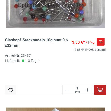
Glaskopf-Stecknadeln 10g bunt 0,6
%
3,50 €*
/ Pkg
x32mm
3,85 €*
(9.09% gespart)
Artikel-Nr: 23437
Lieferzeit:
1-3 Tage
Pkg