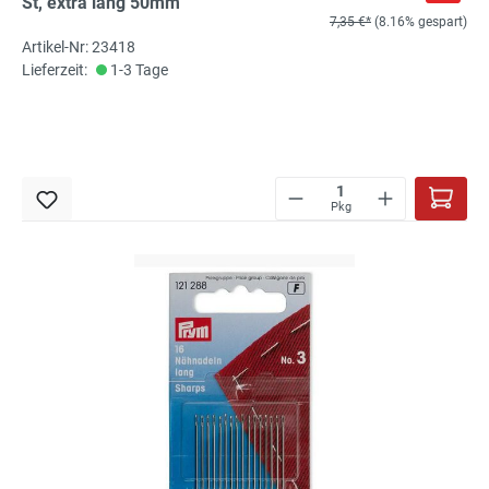
St, extra lang 50mm
7,35 €*
(8.16% gespart)
Artikel-Nr: 23418
Lieferzeit:
1-3 Tage
Pkg