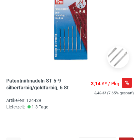
Patentnähnadeln ST 5-9
%
3,14 €*
/ Pkg
silberfarbig/goldfarbig, 6 St
3,40 €*
(7.65% gespart)
Artikel-Nr: 124429
Lieferzeit:
1-3 Tage