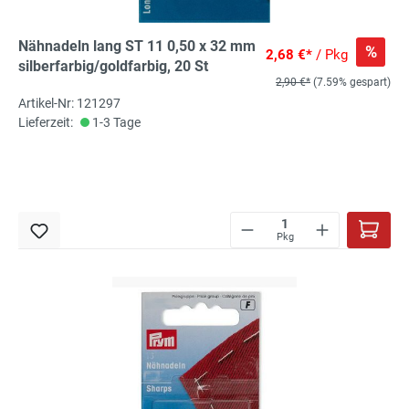
Nähnadeln lang ST 11 0,50 x 32 mm
%
2,68 €*
/ Pkg
silberfarbig/goldfarbig, 20 St
2,90 €*
(7.59% gespart)
Artikel-Nr: 121297
Lieferzeit:
1-3 Tage
Pkg