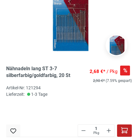
Nähnadeln lang ST 3-7
%
2,68 €*
/ Pkg
silberfarbig/goldfarbig, 20 St
2,90 €*
(7.59% gespart)
Artikel-Nr: 121294
Lieferzeit:
1-3 Tage
Pkg