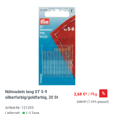
Nähnadeln lang ST 5-9
%
2,68 €*
/ Pkg
silberfarbig/goldfarbig, 20 St
2,90 €*
(7.59% gespart)
Artikel-Nr: 121295
Lieferzeit:
1-3 Tage