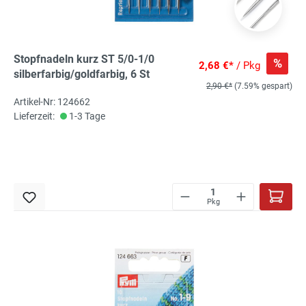
Stopfnadeln kurz ST 5/0-1/0
%
2,68 €*
/ Pkg
silberfarbig/goldfarbig, 6 St
2,90 €*
(7.59% gespart)
Artikel-Nr: 124662
Lieferzeit:
1-3 Tage
Pkg