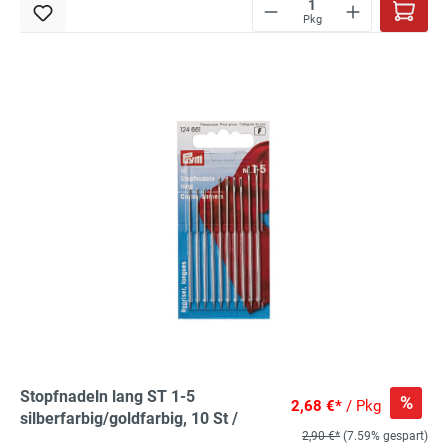
Pkg
Stopfnadeln lang ST 1-5
%
2,68 €*
/ Pkg
silberfarbig/goldfarbig, 10 St /
2,90 €*
(7.59% gespart)