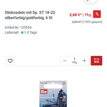
Sticknadeln mit Sp. ST 18-22
%
2,68 €*
/ Pkg
silberfarbig/goldfarbig, 6 St
2,90 €*
(7.59% gespart)
Artikel-Nr: 125554
Lieferzeit:
1-3 Tage
Pkg