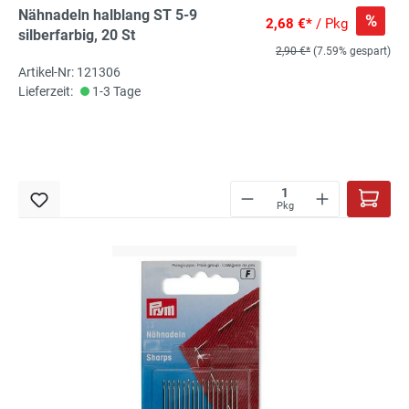
Nähnadeln halblang ST 5-9
%
2,68 €*
/ Pkg
silberfarbig, 20 St
2,90 €*
(7.59% gespart)
Artikel-Nr: 121306
Lieferzeit:
1-3 Tage
Pkg