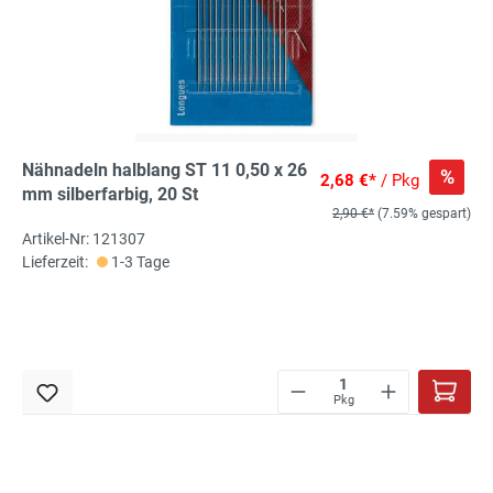
Nähnadeln halblang ST 11 0,50 x 26
%
2,68 €*
/ Pkg
mm silberfarbig, 20 St
2,90 €*
(7.59% gespart)
Artikel-Nr: 121307
Lieferzeit:
1-3 Tage
Pkg