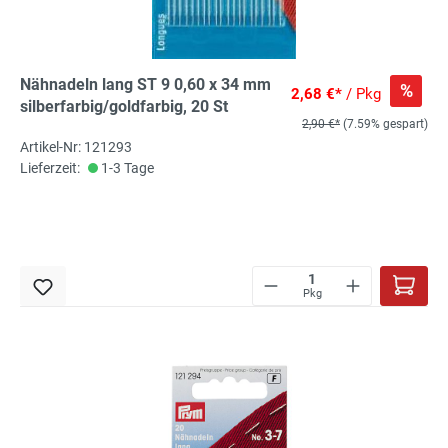
Nähnadeln lang ST 9 0,60 x 34 mm
%
2,68 €*
/ Pkg
silberfarbig/goldfarbig, 20 St
2,90 €*
(7.59% gespart)
Artikel-Nr: 121293
Lieferzeit:
1-3 Tage
Pkg