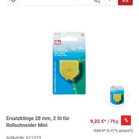
Pkg
Ersatzklinge 28 mm, 2 St für
%
9,22 €*
/ Pkg
Rollschneider Mini
9,90 €*
(6.87% gespart)
Artikel-Nr: 611373