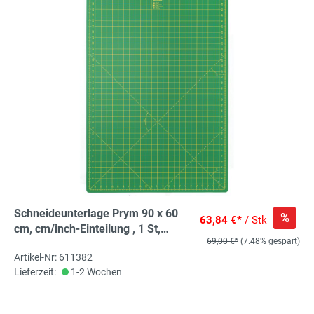
Schneideunterlage Prym 90 x 60
%
63,84 €*
/ Stk
cm, cm/inch-Einteilung , 1 St,
69,00 €*
(7.48% gespart)
Schneidematte für Rollschneider
Artikel-Nr: 611382
Lieferzeit:
1-2 Wochen