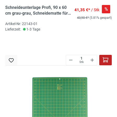
Schneideunterlage Profi, 90 x 60
%
41,35 €*
/ Stk
cm grau-grau, Schneidematte für
43,90 €*
(5.81% gespart)
Rollschneider
Artikel-Nr: 22143-01
Lieferzeit:
1-3 Tage
Stk