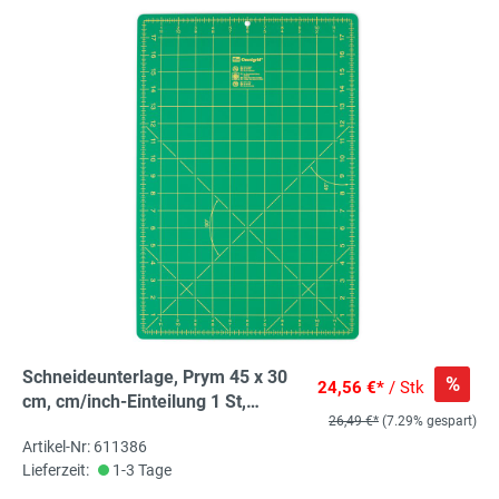
Schneideunterlage, Prym 45 x 30
%
24,56 €*
/ Stk
cm, cm/inch-Einteilung 1 St,
26,49 €*
(7.29% gespart)
Schneidematte für Rollschneider
Artikel-Nr: 611386
Lieferzeit:
1-3 Tage