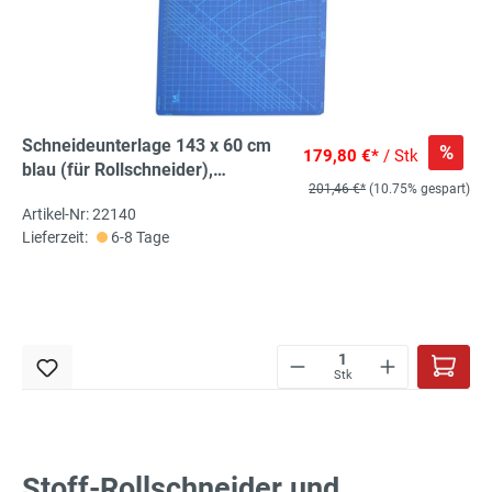
Schneideunterlage 143 x 60 cm
%
179,80 €*
/ Stk
blau (für Rollschneider),
201,46 €*
(10.75% gespart)
Schneidematte
Artikel-Nr: 22140
Lieferzeit:
6-8 Tage
Stk
Stoff-Rollschneider und