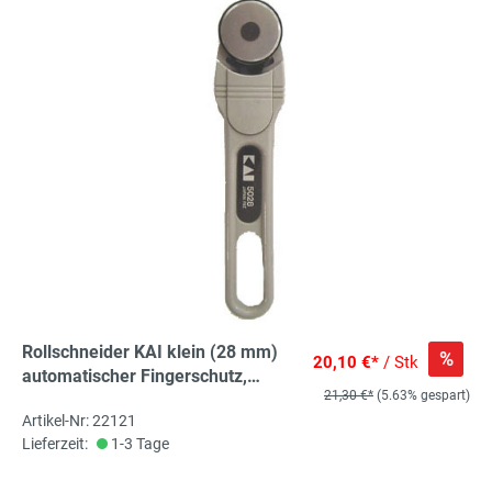
Rollschneider KAI klein (28 mm)
%
20,10 €*
/ Stk
automatischer Fingerschutz,
21,30 €*
(5.63% gespart)
Cuttermesser
Artikel-Nr: 22121
Lieferzeit:
1-3 Tage