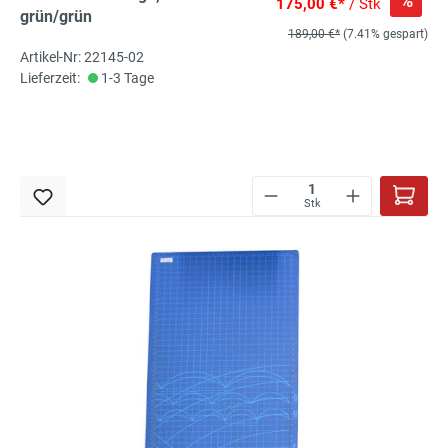
%
175,00 €*
/ Stk
grün/grün
189,00 €*
(7.41% gespart)
Artikel-Nr: 22145-02
Lieferzeit:
1-3 Tage
Stk