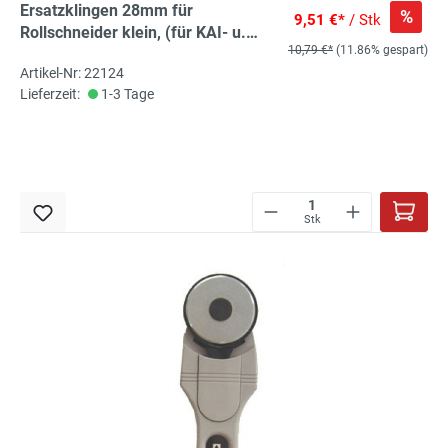
Ersatzklingen 28mm für
%
9,51 €*
/ Stk
Rollschneider klein, (für KAI- u.
10,79 €*
(11.86% gespart)
Prym-Rollschneider) 2 Stück
Artikel-Nr: 22124
Lieferzeit:
1-3 Tage
Stk