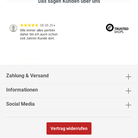
Das sagen Kunden über uns
08.08.26
▼
Wie immer alles perfekt
daher bin ich auch schon
seit Jahren Kunde dort.
04.08.26
▼
2542 Bewertungen
Zahlung & Versand
Informationen
04.08.26
▼
Social Media
Vertrag widerrufen
02.08.26
▼