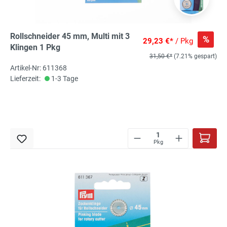
Rollschneider 45 mm, Multi mit 3
%
29,23 €*
/ Pkg
Klingen 1 Pkg
31,50 €*
(7.21% gespart)
Artikel-Nr: 611368
Lieferzeit:
1-3 Tage
Pkg