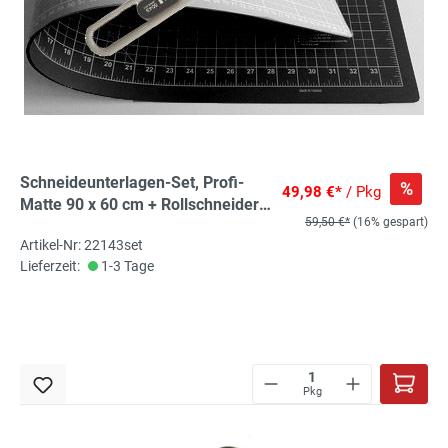
Schneideunterlagen-Set, Profi-
%
49,98 €*
/ Pkg
Matte 90 x 60 cm + Rollschneider
59,50 €*
(16% gespart)
groß, 45mm, 30% Rabatt auf
Artikel-Nr: 22143set
Einzel-Ladenpreis, Schneidematte
Lieferzeit:
1-3 Tage
für Rollschneider
Pkg