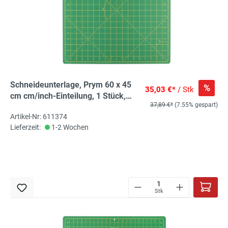
Schneideunterlage, Prym 60 x 45
%
35,03 €*
/ Stk
cm cm/inch-Einteilung, 1 Stück,
37,89 €*
(7.55% gespart)
Schneidematte für Rollschneider
Artikel-Nr: 611374
Lieferzeit:
1-2 Wochen
Stk