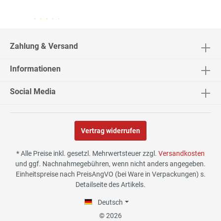
04.08.26
▼
2542 Bewertungen
Zahlung & Versand
Informationen
02.08.26
▼
Social Media
Vertrag widerrufen
30.07.26
▼
* Alle Preise inkl. gesetzl. Mehrwertsteuer zzgl.
Versandkosten
und ggf. Nachnahmegebühren, wenn nicht anders angegeben.
Einheitspreise nach PreisAngVO (bei Ware in Verpackungen) s.
Detailseite des Artikels.
29.07.26
▼
Die Lieferung hat sehr gut
Deutsch
funktioniert, und Qualität
war auch gut.
© 2026