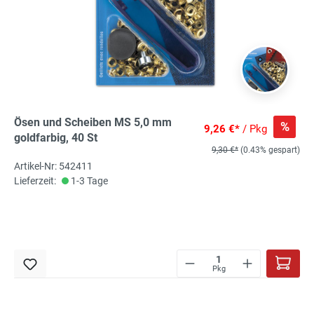
Ösen und Scheiben MS 5,0 mm
%
9,26 €*
/ Pkg
goldfarbig, 40 St
9,30 €*
(0.43% gespart)
Artikel-Nr: 542411
Lieferzeit:
1-3 Tage
Pkg