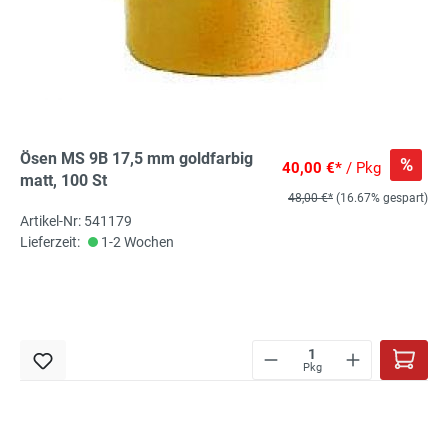
Ösen MS 9B 17,5 mm goldfarbig
%
40,00 €*
/ Pkg
matt, 100 St
48,00 €*
(16.67% gespart)
Artikel-Nr: 541179
Lieferzeit:
1-2 Wochen
Pkg