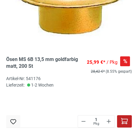
Ösen MS 6B 13,5 mm goldfarbig
%
25,99 €*
/ Pkg
matt, 200 St
28,42 €*
(8.55% gespart)
Artikel-Nr: 541176
Lieferzeit:
1-2 Wochen
Pkg