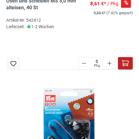
Ösen und Scheiben MS 5,0 mm
%
8,61 €*
/ Pkg
alteisen, 40 St
9,30 €*
(7.42% gespart)
Artikel-Nr: 542412
Lieferzeit:
1-2 Wochen
Pkg