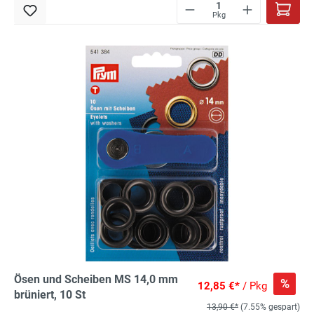
Pkg
Ösen und Scheiben MS 14,0 mm
%
12,85 €*
/ Pkg
brüniert, 10 St
13,90 €*
(7.55% gespart)