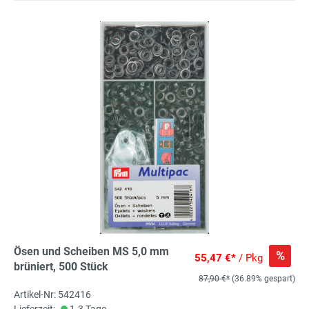
Ösen und Scheiben MS 5,0 mm
%
55,47 €*
/ Pkg
brüniert, 500 Stück
87,90 €*
(36.89% gespart)
Artikel-Nr: 542416