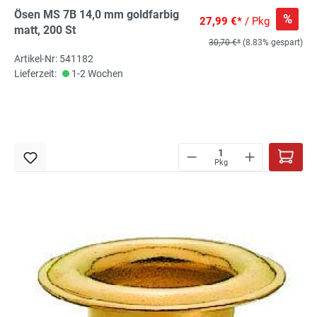
Ösen MS 7B 14,0 mm goldfarbig
%
27,99 €*
/ Pkg
matt, 200 St
30,70 €*
(8.83% gespart)
Artikel-Nr: 541182
Lieferzeit:
1-2 Wochen
Pkg