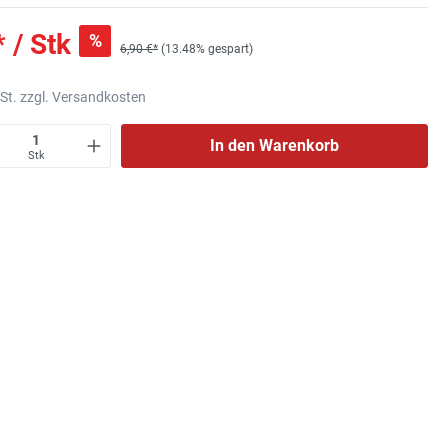
* / Stk
%
6,90 €*
(13.48% gespart)
wSt. zzgl. Versandkosten
In den Warenkorb
Stk