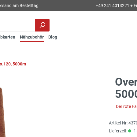
rsand am Bestelltag
+49 241 4013221 + Fil
rbkarten
Nähzubehör
Blog
No.120, 5000m
Over
500
Der rote F
Artikel-Nr:
437
Lieferzeit:
1-