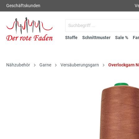
Geschäftskunden
Ve
Stoffe
Schnittmuster
Sale %
Fa
Nähzubehör
Garne
Versäuberungsgarn
Overlockgarn 