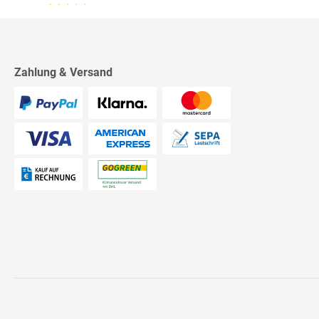
13.07.26
▼
2542 Bewertungen
Sehr schnelle Lieferung,
sehr schöne Ware, ich bin
rundum zufrieden, absolute
Empfehlung!
Zahlung & Versand