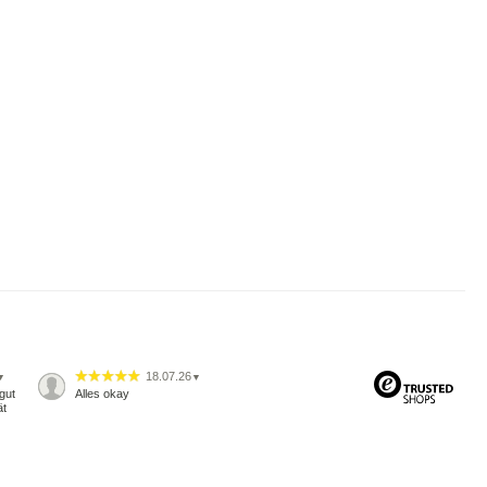
18.07.26
▼
▼
gut
Alles okay
ät