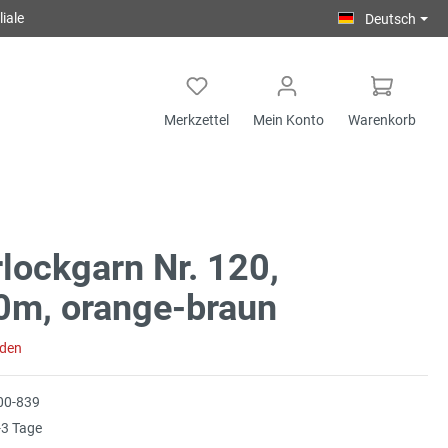
iale
Deutsch
Merkzettel
Mein Konto
Warenkorb
lockgarn Nr. 120,
0m, orange-braun
aden
00-839
3 Tage