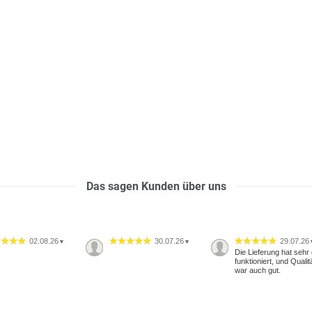
Das sagen Kunden über uns
02.08.26
30.07.26
29.07.26
▼
▼
Die Lieferung hat sehr 
funktioniert, und Qualit
war auch gut.