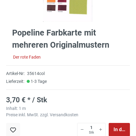
Popeline Farbkarte mit
mehreren Originalmustern
Der rote Faden
Artikel-Nr:
35614col
Lieferzeit:
1-3 Tage
3,70 € * / Stk
Inhalt:
1 m
Preise inkl. MwSt. zzgl. Versandkosten
In den Wa
Stk