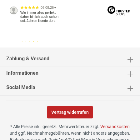
08.08.26
▼
Wie immer alles perfekt
daher bin ich auch schon
seit Jahren Kunde dort.
04.08.26
▼
2543 Bewertungen
Zahlung & Versand
Informationen
04.08.26
▼
Social Media
Vertrag widerrufen
02.08.26
▼
* Alle Preise inkl. gesetzl. Mehrwertsteuer zzgl.
Versandkosten
und ggf. Nachnahmegebühren, wenn nicht anders angegeben.
Einheitspreise nach PreisAngVO (bei Ware in Verpackungen) s.