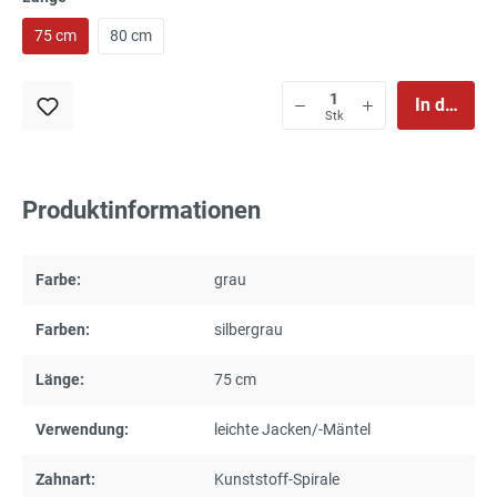
75 cm
80 cm
In den Wa
Stk
Produktinformationen
Farbe:
grau
Farben:
silbergrau
Länge:
75 cm
Verwendung:
leichte Jacken/-Mäntel
Zahnart:
Kunststoff-Spirale