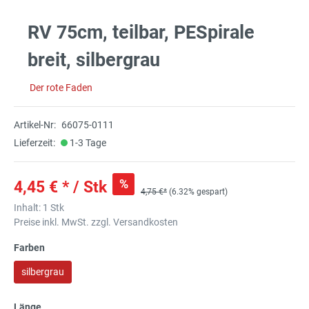
RV 75cm, teilbar, PESpirale
breit, silbergrau
Der rote Faden
Artikel-Nr:
66075-0111
Lieferzeit:
1-3 Tage
%
4,45 € * / Stk
4,75 €*
(6.32% gespart)
Inhalt:
1 Stk
Preise inkl. MwSt. zzgl. Versandkosten
Farben
silbergrau
Länge