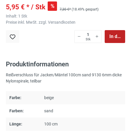
%
5,95 € * / Stk
7,30 €*
(18.49% gespart)
Inhalt:
1 Stk
Preise inkl. MwSt. zzgl. Versandkosten
In den Wa
Stk
Produktinformationen
Reißverschluss für Jacken/Mäntel 100cm sand 9130 6mm dicke
Nylonspirale, teilbar
Farbe:
beige
Farben:
sand
Länge:
100 cm