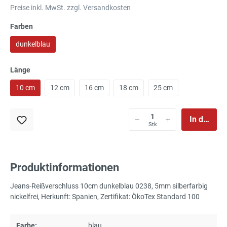
Preise inkl. MwSt. zzgl. Versandkosten
Farben
dunkelblau
Länge
10 cm
12 cm
16 cm
18 cm
25 cm
In den Wa
Stk
Produktinformationen
Jeans-Reißverschluss 10cm dunkelblau 0238, 5mm silberfarbig
nickelfrei, Herkunft: Spanien, Zertifikat: ÖkoTex Standard 100
Farbe:
blau