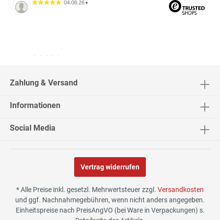
04.08.26
▼
04.08.26
▼
2542 Bewertungen
Zahlung & Versand
Informationen
02.08.26
▼
Social Media
Vertrag widerrufen
30.07.26
▼
* Alle Preise inkl. gesetzl. Mehrwertsteuer zzgl.
Versandkosten
und ggf. Nachnahmegebühren, wenn nicht anders angegeben.
Einheitspreise nach PreisAngVO (bei Ware in Verpackungen) s.