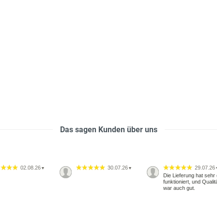
Das sagen Kunden über uns
02.08.26
30.07.26
29.07.26
▼
▼
Die Lieferung hat sehr 
funktioniert, und Qualit
war auch gut.