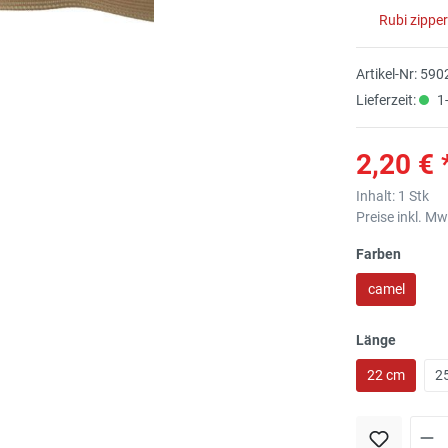
Rubi zippe
Artikel-Nr:
590
Lieferzeit:
1-
2,20 € 
Inhalt:
1 Stk
Preise inkl. M
Farben
camel
Länge
22 cm
2