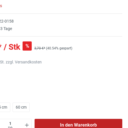
rs
22-0158
3 Tage
* / Stk
%
3,70 €*
(40.54% gespart)
wSt. zzgl. Versandkosten
5 cm
60 cm
In den Warenkorb
Stk