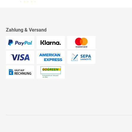
13.07.26
▼
2542 Bewertungen
Sehr schnelle Lieferung,
sehr schöne Ware, ich bin
rundum zufrieden, absolute
Empfehlung!
Zahlung & Versand