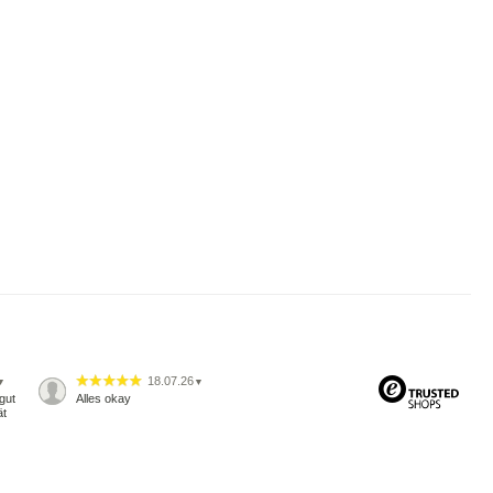
18.07.26
▼
▼
gut
Alles okay
ät