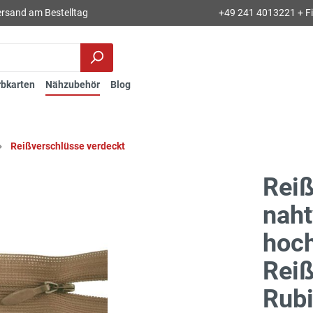
rsand am Bestelltag
+49 241 4013221 + Fil
rbkarten
Nähzubehör
Blog
Reißverschlüsse verdeckt
Rei
naht
hoch
Reiß
Rubi