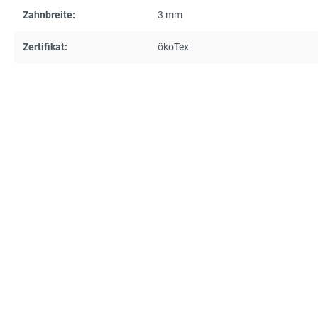
Zahnbreite:
3 mm
Zertifikat:
ökoTex