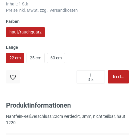
Inhalt:
1 Stk
Preise inkl. MwSt. zzgl. Versandkosten
Farben
haut/rauchquarz
Länge
22 cm
25 cm
60 cm
In den Wa
Stk
Produktinformationen
Nahtfein-Reißverschluss 22cm verdeckt, 3mm, nicht teilbar, haut
1220