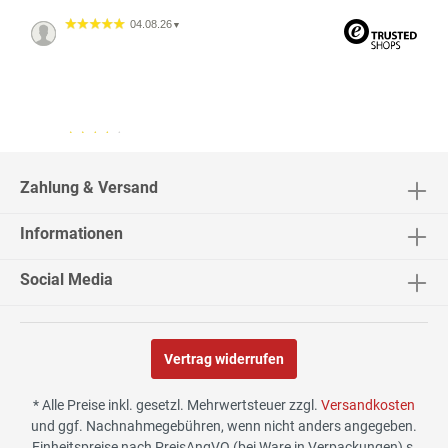
04.08.26
▼
04.08.26
▼
2542 Bewertungen
Zahlung & Versand
Informationen
02.08.26
▼
Social Media
Vertrag widerrufen
30.07.26
▼
* Alle Preise inkl. gesetzl. Mehrwertsteuer zzgl.
Versandkosten
und ggf. Nachnahmegebühren, wenn nicht anders angegeben.
Einheitspreise nach PreisAngVO (bei Ware in Verpackungen) s.