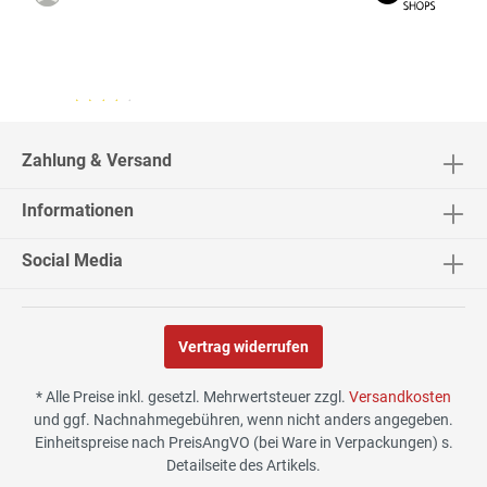
04.08.26
▼
2542 Bewertungen
Zahlung & Versand
Informationen
02.08.26
▼
Social Media
Vertrag widerrufen
30.07.26
▼
* Alle Preise inkl. gesetzl. Mehrwertsteuer zzgl.
Versandkosten
und ggf. Nachnahmegebühren, wenn nicht anders angegeben.
Einheitspreise nach PreisAngVO (bei Ware in Verpackungen) s.
Detailseite des Artikels.
29.07.26
▼