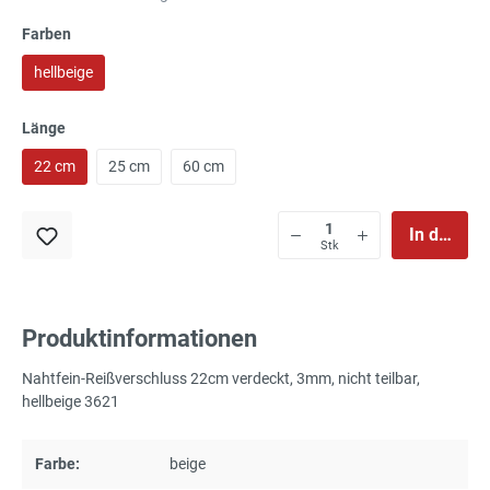
Farben
hellbeige
Länge
22 cm
25 cm
60 cm
In den Wa
Stk
Produktinformationen
Nahtfein-Reißverschluss 22cm verdeckt, 3mm, nicht teilbar,
hellbeige 3621
Farbe:
beige