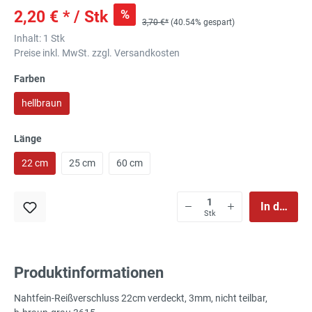
%
2,20 € * / Stk
3,70 €*
(40.54% gespart)
Inhalt:
1 Stk
Preise inkl. MwSt. zzgl. Versandkosten
Farben
hellbraun
Länge
22 cm
25 cm
60 cm
In den Wa
Stk
Produktinformationen
Nahtfein-Reißverschluss 22cm verdeckt, 3mm, nicht teilbar,