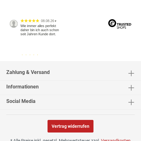
08.08.26
▼
Wie immer alles perfekt
daher bin ich auch schon
seit Jahren Kunde dort.
04.08.26
▼
2542 Bewertungen
Zahlung & Versand
Informationen
04.08.26
▼
Social Media
Vertrag widerrufen
02.08.26
▼
* Alle Preise inkl. gesetzl. Mehrwertsteuer zzgl.
Versandkosten