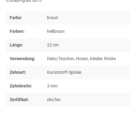
h.braun-grau 3615
Farbe:
braun
Farben:
hellbraun
Länge:
22 cm
Verwendung:
Deko/Taschen
, Hosen
, Kleider
, Röcke
Zahnart:
Kunststoff-Spirale
Zahnbreite:
3 mm
Zertifikat:
ökoTex